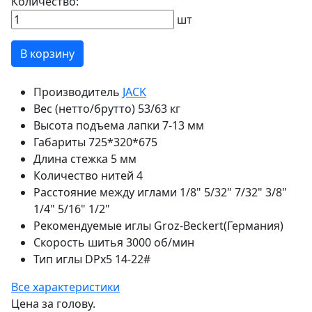
Количество:
шт
В корзину
Производитель
JACK
Вес (нетто/брутто)
53/63 кг
Высота подъема лапки
7-13 мм
Габариты
725*320*675
Длина стежка
5 мм
Количество нитей
4
Расстояние между иглами
1/8" 5/32" 7/32" 3/8"
1/4" 5/16" 1/2"
Рекомендуемые иглы
Groz-Beckert(Германия)
Скорость шитья
3000 об/мин
Тип иглы
DPx5 14-22#
Все характеристики
Цена за голову.