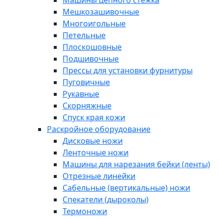
Машины цепного стежка
Мешкозашивочные
Многоигольные
Петельные
Плоскошовные
Подшивочные
Прессы для установки фурнитуры
Пуговичные
Рукавные
Скорняжные
Спуск края кожи
Раскройное оборудование
Дисковые ножи
Ленточные ножи
Машины для нарезания бейки (ленты)
Отрезные линейки
Сабельные (вертикальные) ножи
Спекатели (дыроколы)
Термоножи