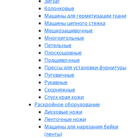
Зигзаг
Колонковые
Машины для герметизации ткани
Машины цепного стежка
Мешкозашивочные
Многоигольные
Петельные
Плоскошовные
Подшивочные
Прессы для установки фурнитуры
Пуговичные
Рукавные
Скорняжные
Спуск края кожи
Раскройное оборудование
Дисковые ножи
Ленточные ножи
Машины для нарезания бейки
(ленты)