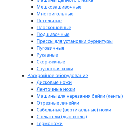
Машины цепного стежка
Мешкозашивочные
Многоигольные
Петельные
Плоскошовные
Подшивочные
Прессы для установки фурнитуры
Пуговичные
Рукавные
Скорняжные
Спуск края кожи
Раскройное оборудование
Дисковые ножи
Ленточные ножи
Машины для нарезания бейки (ленты)
Отрезные линейки
Сабельные (вертикальные) ножи
Спекатели (дыроколы)
Термоножи