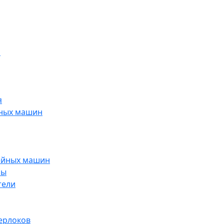
н
я
йных машин
ейных машин
ры
тели
ерлоков