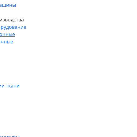
машины
изводства
рудование
рочные
очные
и ткани