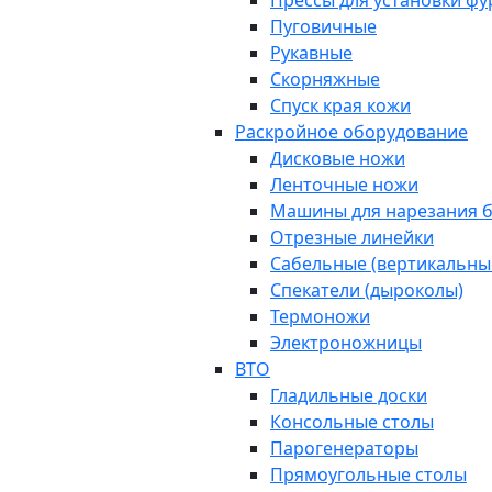
Прессы для установки ф
Пуговичные
Рукавные
Скорняжные
Спуск края кожи
Раскройное оборудование
Дисковые ножи
Ленточные ножи
Машины для нарезания б
Отрезные линейки
Сабельные (вертикальны
Спекатели (дыроколы)
Термоножи
Электроножницы
ВТО
Гладильные доски
Консольные столы
Парогенераторы
Прямоугольные столы