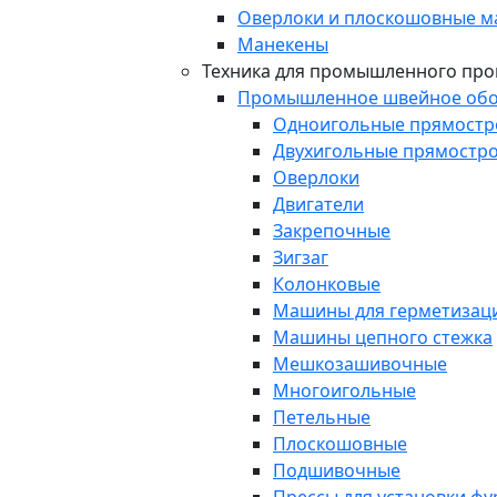
Оверлоки и плоскошовные 
Манекены
Техника для промышленного про
Промышленное швейное обо
Одноигольные прямост
Двухигольные прямостр
Оверлоки
Двигатели
Закрепочные
Зигзаг
Колонковые
Машины для герметизаци
Машины цепного стежка
Мешкозашивочные
Многоигольные
Петельные
Плоскошовные
Подшивочные