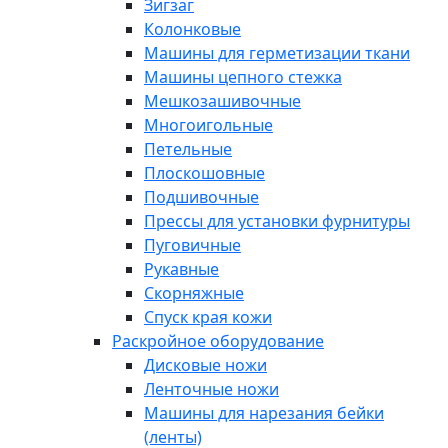
Зигзаг
Колонковые
Машины для герметизации ткани
Машины цепного стежка
Мешкозашивочные
Многоигольные
Петельные
Плоскошовные
Подшивочные
Прессы для установки фурнитуры
Пуговичные
Рукавные
Скорняжные
Спуск края кожи
Раскройное оборудование
Дисковые ножи
Ленточные ножи
Машины для нарезания бейки
(ленты)