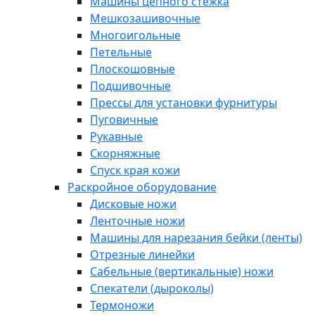
Машины цепного стежка
Мешкозашивочные
Многоигольные
Петельные
Плоскошовные
Подшивочные
Прессы для установки фурнитуры
Пуговичные
Рукавные
Скорняжные
Спуск края кожи
Раскройное оборудование
Дисковые ножи
Ленточные ножи
Машины для нарезания бейки (ленты)
Отрезные линейки
Сабельные (вертикальные) ножи
Спекатели (дыроколы)
Термоножи