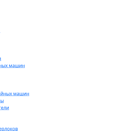
н
я
йных машин
ейных машин
ры
тели
ерлоков