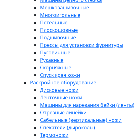
Машины цепного стежка
Мешкозашивочные
Многоигольные
Петельные
Плоскошовные
Подшивочные
Прессы для установки фурнитуры
Пуговичные
Рукавные
Скорняжные
Спуск края кожи
Раскройное оборудование
Дисковые ножи
Ленточные ножи
Машины для нарезания бейки (ленты)
Отрезные линейки
Сабельные (вертикальные) ножи
Спекатели (дыроколы)
Термоножи