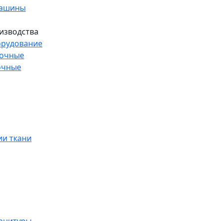
машины
изводства
рудование
рочные
очные
и ткани