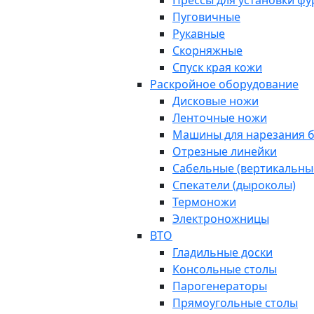
Прессы для установки ф
Пуговичные
Рукавные
Скорняжные
Спуск края кожи
Раскройное оборудование
Дисковые ножи
Ленточные ножи
Машины для нарезания б
Отрезные линейки
Сабельные (вертикальны
Спекатели (дыроколы)
Термоножи
Электроножницы
ВТО
Гладильные доски
Консольные столы
Парогенераторы
Прямоугольные столы