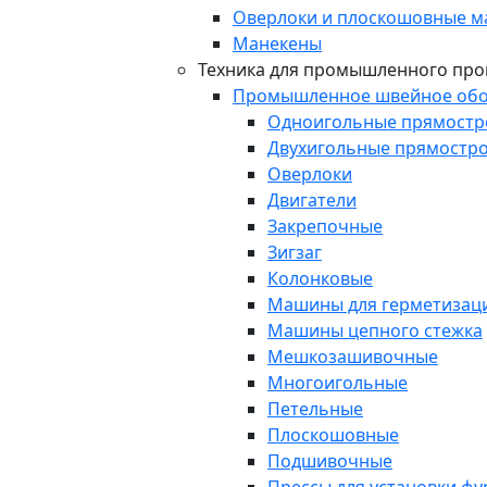
Оверлоки и плоскошовные 
Манекены
Техника для промышленного про
Промышленное швейное обо
Одноигольные прямост
Двухигольные прямостр
Оверлоки
Двигатели
Закрепочные
Зигзаг
Колонковые
Машины для герметизаци
Машины цепного стежка
Мешкозашивочные
Многоигольные
Петельные
Плоскошовные
Подшивочные