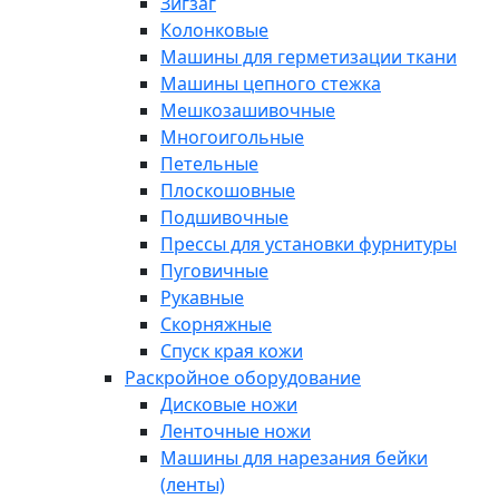
Зигзаг
Колонковые
Машины для герметизации ткани
Машины цепного стежка
Мешкозашивочные
Многоигольные
Петельные
Плоскошовные
Подшивочные
Прессы для установки фурнитуры
Пуговичные
Рукавные
Скорняжные
Спуск края кожи
Раскройное оборудование
Дисковые ножи
Ленточные ножи
Машины для нарезания бейки
(ленты)