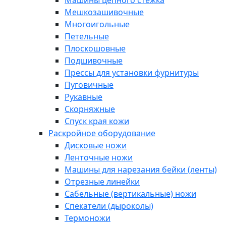
Машины цепного стежка
Мешкозашивочные
Многоигольные
Петельные
Плоскошовные
Подшивочные
Прессы для установки фурнитуры
Пуговичные
Рукавные
Скорняжные
Спуск края кожи
Раскройное оборудование
Дисковые ножи
Ленточные ножи
Машины для нарезания бейки (ленты)
Отрезные линейки
Сабельные (вертикальные) ножи
Спекатели (дыроколы)
Термоножи