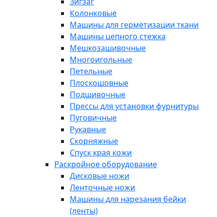
Зигзаг
Колонковые
Машины для герметизации ткани
Машины цепного стежка
Мешкозашивочные
Многоигольные
Петельные
Плоскошовные
Подшивочные
Прессы для установки фурнитуры
Пуговичные
Рукавные
Скорняжные
Спуск края кожи
Раскройное оборудование
Дисковые ножи
Ленточные ножи
Машины для нарезания бейки
(ленты)