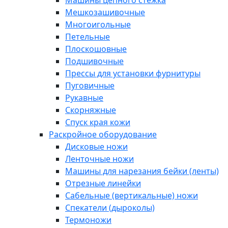
Машины цепного стежка
Мешкозашивочные
Многоигольные
Петельные
Плоскошовные
Подшивочные
Прессы для установки фурнитуры
Пуговичные
Рукавные
Скорняжные
Спуск края кожи
Раскройное оборудование
Дисковые ножи
Ленточные ножи
Машины для нарезания бейки (ленты)
Отрезные линейки
Сабельные (вертикальные) ножи
Спекатели (дыроколы)
Термоножи