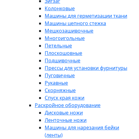
Зигзаг
Колонковые
Машины для герметизации ткани
Машины цепного стежка
Мешкозашивочные
Многоигольные
Петельные
Плоскошовные
Подшивочные
Прессы для установки фурнитуры
Пуговичные
Рукавные
Скорняжные
Спуск края кожи
Раскройное оборудование
Дисковые ножи
Ленточные ножи
Машины для нарезания бейки
(ленты)