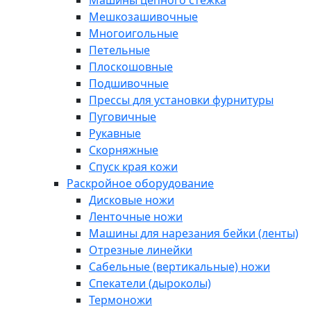
Машины цепного стежка
Мешкозашивочные
Многоигольные
Петельные
Плоскошовные
Подшивочные
Прессы для установки фурнитуры
Пуговичные
Рукавные
Скорняжные
Спуск края кожи
Раскройное оборудование
Дисковые ножи
Ленточные ножи
Машины для нарезания бейки (ленты)
Отрезные линейки
Сабельные (вертикальные) ножи
Спекатели (дыроколы)
Термоножи