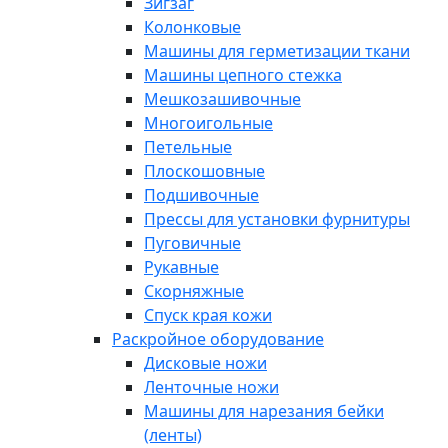
Зигзаг
Колонковые
Машины для герметизации ткани
Машины цепного стежка
Мешкозашивочные
Многоигольные
Петельные
Плоскошовные
Подшивочные
Прессы для установки фурнитуры
Пуговичные
Рукавные
Скорняжные
Спуск края кожи
Раскройное оборудование
Дисковые ножи
Ленточные ножи
Машины для нарезания бейки
(ленты)