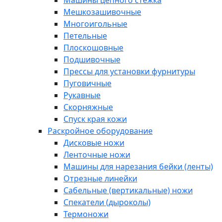
Машины цепного стежка
Мешкозашивочные
Многоигольные
Петельные
Плоскошовные
Подшивочные
Прессы для установки фурнитуры
Пуговичные
Рукавные
Скорняжные
Спуск края кожи
Раскройное оборудование
Дисковые ножи
Ленточные ножи
Машины для нарезания бейки (ленты)
Отрезные линейки
Сабельные (вертикальные) ножи
Спекатели (дыроколы)
Термоножи