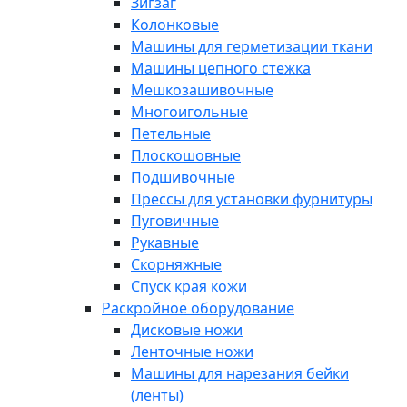
Зигзаг
Колонковые
Машины для герметизации ткани
Машины цепного стежка
Мешкозашивочные
Многоигольные
Петельные
Плоскошовные
Подшивочные
Прессы для установки фурнитуры
Пуговичные
Рукавные
Скорняжные
Спуск края кожи
Раскройное оборудование
Дисковые ножи
Ленточные ножи
Машины для нарезания бейки
(ленты)