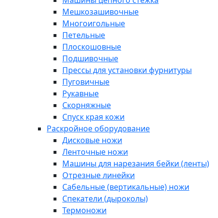
Машины цепного стежка
Мешкозашивочные
Многоигольные
Петельные
Плоскошовные
Подшивочные
Прессы для установки фурнитуры
Пуговичные
Рукавные
Скорняжные
Спуск края кожи
Раскройное оборудование
Дисковые ножи
Ленточные ножи
Машины для нарезания бейки (ленты)
Отрезные линейки
Сабельные (вертикальные) ножи
Спекатели (дыроколы)
Термоножи