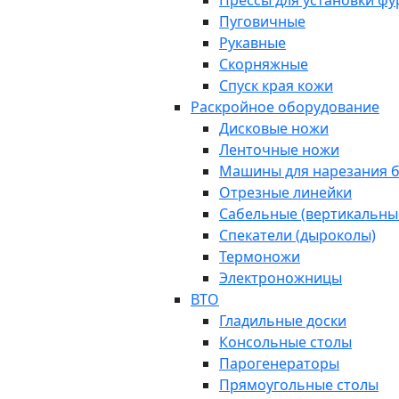
Прессы для установки ф
Пуговичные
Рукавные
Скорняжные
Спуск края кожи
Раскройное оборудование
Дисковые ножи
Ленточные ножи
Машины для нарезания б
Отрезные линейки
Сабельные (вертикальны
Спекатели (дыроколы)
Термоножи
Электроножницы
ВТО
Гладильные доски
Консольные столы
Парогенераторы
Прямоугольные столы