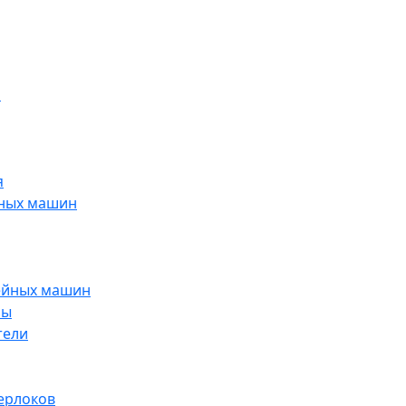
н
я
йных машин
ейных машин
ры
тели
ерлоков