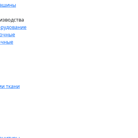
машины
изводства
рудование
рочные
очные
и ткани