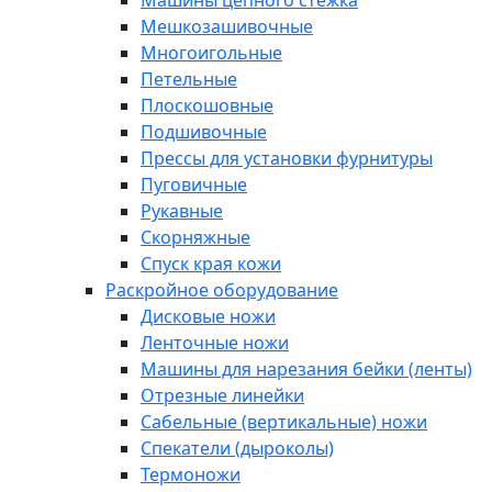
Машины цепного стежка
Мешкозашивочные
Многоигольные
Петельные
Плоскошовные
Подшивочные
Прессы для установки фурнитуры
Пуговичные
Рукавные
Скорняжные
Спуск края кожи
Раскройное оборудование
Дисковые ножи
Ленточные ножи
Машины для нарезания бейки (ленты)
Отрезные линейки
Сабельные (вертикальные) ножи
Спекатели (дыроколы)
Термоножи