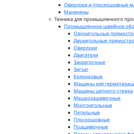
Оверлоки и плоскошовные 
Манекены
Техника для промышленного про
Промышленное швейное обо
Одноигольные прямост
Двухигольные прямостр
Оверлоки
Двигатели
Закрепочные
Зигзаг
Колонковые
Машины для герметизаци
Машины цепного стежка
Мешкозашивочные
Многоигольные
Петельные
Плоскошовные
Подшивочные