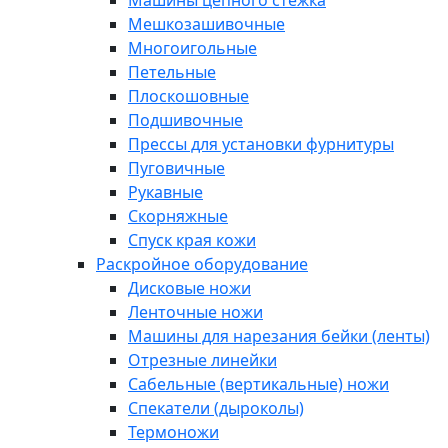
Машины цепного стежка
Мешкозашивочные
Многоигольные
Петельные
Плоскошовные
Подшивочные
Прессы для установки фурнитуры
Пуговичные
Рукавные
Скорняжные
Спуск края кожи
Раскройное оборудование
Дисковые ножи
Ленточные ножи
Машины для нарезания бейки (ленты)
Отрезные линейки
Сабельные (вертикальные) ножи
Спекатели (дыроколы)
Термоножи