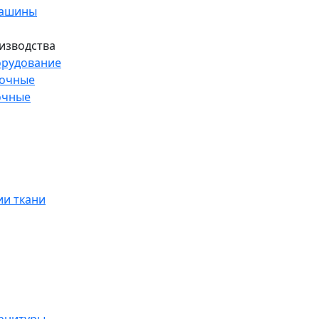
машины
изводства
рудование
рочные
очные
и ткани