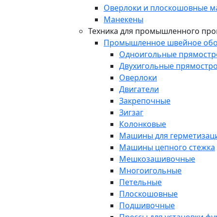
Оверлоки и плоскошовные 
Манекены
Техника для промышленного про
Промышленное швейное обо
Одноигольные прямост
Двухигольные прямостр
Оверлоки
Двигатели
Закрепочные
Зигзаг
Колонковые
Машины для герметизаци
Машины цепного стежка
Мешкозашивочные
Многоигольные
Петельные
Плоскошовные
Подшивочные