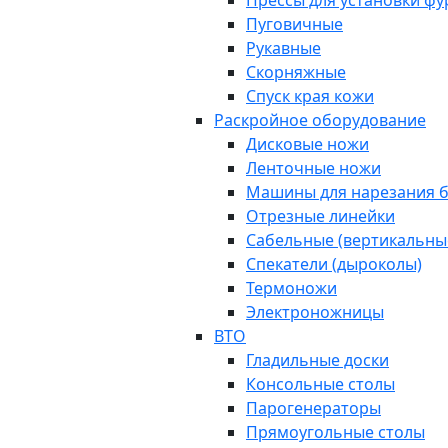
Прессы для установки ф
Пуговичные
Рукавные
Скорняжные
Спуск края кожи
Раскройное оборудование
Дисковые ножи
Ленточные ножи
Машины для нарезания б
Отрезные линейки
Сабельные (вертикальны
Спекатели (дыроколы)
Термоножи
Электроножницы
ВТО
Гладильные доски
Консольные столы
Парогенераторы
Прямоугольные столы