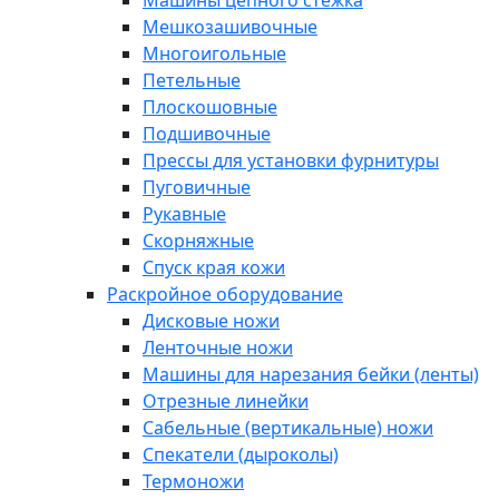
Машины цепного стежка
Мешкозашивочные
Многоигольные
Петельные
Плоскошовные
Подшивочные
Прессы для установки фурнитуры
Пуговичные
Рукавные
Скорняжные
Спуск края кожи
Раскройное оборудование
Дисковые ножи
Ленточные ножи
Машины для нарезания бейки (ленты)
Отрезные линейки
Сабельные (вертикальные) ножи
Спекатели (дыроколы)
Термоножи