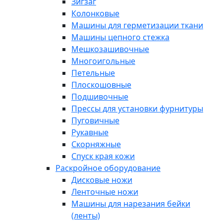
Зигзаг
Колонковые
Машины для герметизации ткани
Машины цепного стежка
Мешкозашивочные
Многоигольные
Петельные
Плоскошовные
Подшивочные
Прессы для установки фурнитуры
Пуговичные
Рукавные
Скорняжные
Спуск края кожи
Раскройное оборудование
Дисковые ножи
Ленточные ножи
Машины для нарезания бейки
(ленты)