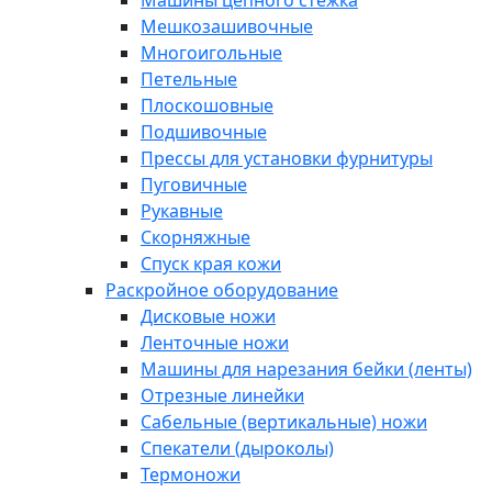
Машины цепного стежка
Мешкозашивочные
Многоигольные
Петельные
Плоскошовные
Подшивочные
Прессы для установки фурнитуры
Пуговичные
Рукавные
Скорняжные
Спуск края кожи
Раскройное оборудование
Дисковые ножи
Ленточные ножи
Машины для нарезания бейки (ленты)
Отрезные линейки
Сабельные (вертикальные) ножи
Спекатели (дыроколы)
Термоножи