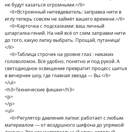
не будут казаться огромными.</li>
<li>Встроенный нитевдеватель: заправка нити в
иглу теперь совсем не займёт вашего времени.</li>
<li>Карточка с подсказками: ваш личный
шпаргалка-гений. На ней всё от схем заправки нити
до того, какую лапку выбрать. Прощай, путаница!
</li>
<li>Таблица строчек на уровне глаз : никаких
головоломок. Всё удобно, понятно и под рукой. А
светодиодное освещение превратит процесс шитья
в вечернее шоу, где главная звезда — Вы.</li>
</ul>
<h3>Технические фишки</h3>
<p>
</p>
<ul>
<li>Регулятор давления лапки: работает с любым
материалом — от воздушного шифона до упрямой