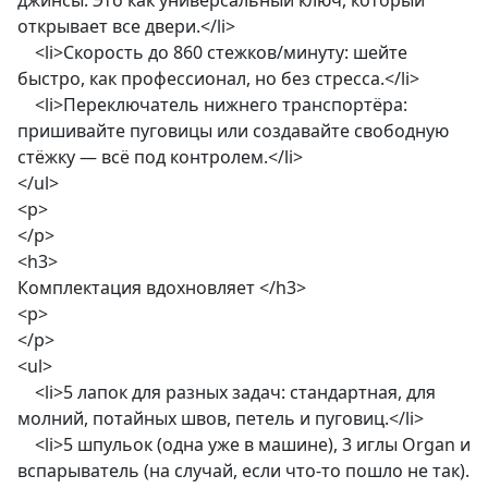
джинсы. Это как универсальный ключ, который
открывает все двери.</li>
<li>Скорость до 860 стежков/минуту: шейте
быстро, как профессионал, но без стресса.</li>
<li>Переключатель нижнего транспортёра:
пришивайте пуговицы или создавайте свободную
стёжку — всё под контролем.</li>
</ul>
<p>
</p>
<h3>
Комплектация вдохновляет </h3>
<p>
</p>
<ul>
<li>5 лапок для разных задач: стандартная, для
молний, потайных швов, петель и пуговиц.</li>
<li>5 шпульок (одна уже в машине), 3 иглы Organ и
вспарыватель (на случай, если что-то пошло не так).