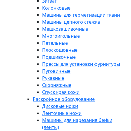
Зигзаг
Колонковые
Машины для герметизации ткани
Машины цепного стежка
Мешкозашивочные
Многоигольные
Петельные
Плоскошовные
Подшивочные
Прессы для установки фурнитуры
Пуговичные
Рукавные
Скорняжные
Спуск края кожи
Раскройное оборудование
Дисковые ножи
Ленточные ножи
Машины для нарезания бейки
(ленты)