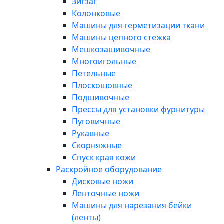
Зигзаг
Колонковые
Машины для герметизации ткани
Машины цепного стежка
Мешкозашивочные
Многоигольные
Петельные
Плоскошовные
Подшивочные
Прессы для установки фурнитуры
Пуговичные
Рукавные
Скорняжные
Спуск края кожи
Раскройное оборудование
Дисковые ножи
Ленточные ножи
Машины для нарезания бейки
(ленты)