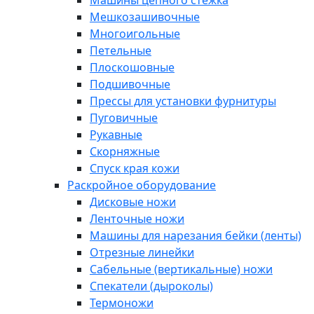
Машины цепного стежка
Мешкозашивочные
Многоигольные
Петельные
Плоскошовные
Подшивочные
Прессы для установки фурнитуры
Пуговичные
Рукавные
Скорняжные
Спуск края кожи
Раскройное оборудование
Дисковые ножи
Ленточные ножи
Машины для нарезания бейки (ленты)
Отрезные линейки
Сабельные (вертикальные) ножи
Спекатели (дыроколы)
Термоножи