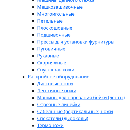
Машины цепного стежка
Мешкозашивочные
Многоигольные
Петельные
Плоскошовные
Подшивочные
Прессы для установки фурнитуры
Пуговичные
Рукавные
Скорняжные
Спуск края кожи
Раскройное оборудование
Дисковые ножи
Ленточные ножи
Машины для нарезания бейки (ленты)
Отрезные линейки
Сабельные (вертикальные) ножи
Спекатели (дыроколы)
Термоножи