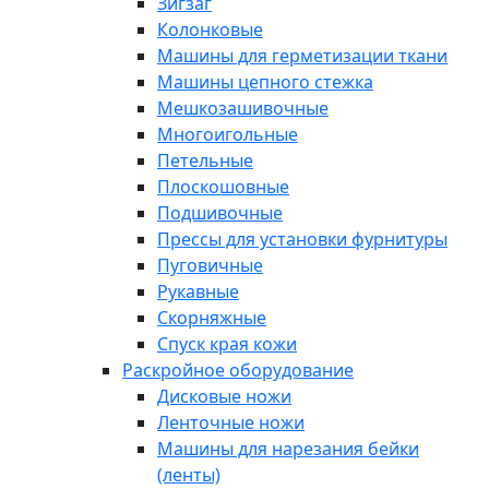
Зигзаг
Колонковые
Машины для герметизации ткани
Машины цепного стежка
Мешкозашивочные
Многоигольные
Петельные
Плоскошовные
Подшивочные
Прессы для установки фурнитуры
Пуговичные
Рукавные
Скорняжные
Спуск края кожи
Раскройное оборудование
Дисковые ножи
Ленточные ножи
Машины для нарезания бейки
(ленты)