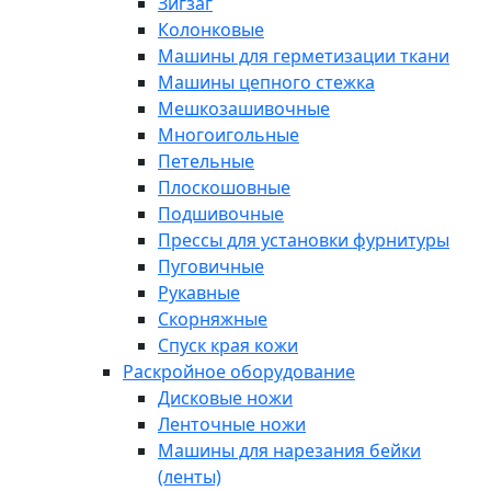
Зигзаг
Колонковые
Машины для герметизации ткани
Машины цепного стежка
Мешкозашивочные
Многоигольные
Петельные
Плоскошовные
Подшивочные
Прессы для установки фурнитуры
Пуговичные
Рукавные
Скорняжные
Спуск края кожи
Раскройное оборудование
Дисковые ножи
Ленточные ножи
Машины для нарезания бейки
(ленты)