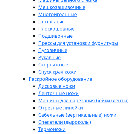
Машины цепного стежка
Мешкозашивочные
Многоигольные
Петельные
Плоскошовные
Подшивочные
Прессы для установки фурнитуры
Пуговичные
Рукавные
Скорняжные
Спуск края кожи
Раскройное оборудование
Дисковые ножи
Ленточные ножи
Машины для нарезания бейки (ленты)
Отрезные линейки
Сабельные (вертикальные) ножи
Спекатели (дыроколы)
Термоножи