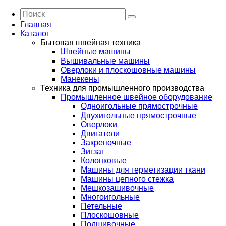
Главная
Каталог
Бытовая швейная техника
Швейные машины
Вышивальные машины
Оверлоки и плоскошовные машины
Манекены
Техника для промышленного производства
Промышленное швейное оборудование
Одноигольные прямострочные
Двухигольные прямострочные
Оверлоки
Двигатели
Закрепочные
Зигзаг
Колонковые
Машины для герметизации ткани
Машины цепного стежка
Мешкозашивочные
Многоигольные
Петельные
Плоскошовные
Подшивочные