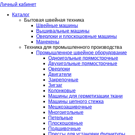
Личный кабинет
Каталог
Бытовая швейная техника
Швейные машины
Вышивальные машины
Оверлоки и плоскошовные машины
Манекены
Техника для промышленного производства
Промышленное швейное оборудование
Одноигольные прямострочные
Двухигольные прямострочные
Оверлоки
Двигатели
Закрепочные
Зигзаг
Колонковые
Машины для герметизации ткани
Машины цепного стежка
Мешкозашивочные
Многоигольные
Петельные
Плоскошовные
Подшивочные
Прессы для установки фурнитуры