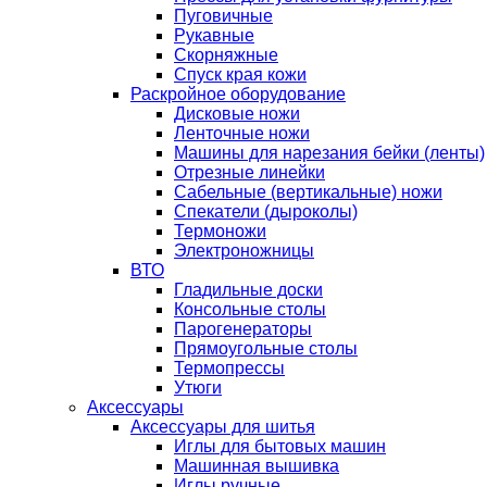
Пуговичные
Рукавные
Скорняжные
Спуск края кожи
Раскройное оборудование
Дисковые ножи
Ленточные ножи
Машины для нарезания бейки (ленты)
Отрезные линейки
Сабельные (вертикальные) ножи
Спекатели (дыроколы)
Термоножи
Электроножницы
ВТО
Гладильные доски
Консольные столы
Парогенераторы
Прямоугольные столы
Термопрессы
Утюги
Аксессуары
Аксессуары для шитья
Иглы для бытовых машин
Машинная вышивка
Иглы ручные