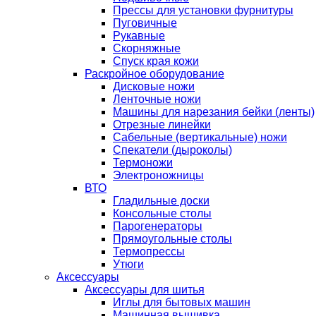
Прессы для установки фурнитуры
Пуговичные
Рукавные
Скорняжные
Спуск края кожи
Раскройное оборудование
Дисковые ножи
Ленточные ножи
Машины для нарезания бейки (ленты)
Отрезные линейки
Сабельные (вертикальные) ножи
Спекатели (дыроколы)
Термоножи
Электроножницы
ВТО
Гладильные доски
Консольные столы
Парогенераторы
Прямоугольные столы
Термопрессы
Утюги
Аксессуары
Аксессуары для шитья
Иглы для бытовых машин
Машинная вышивка