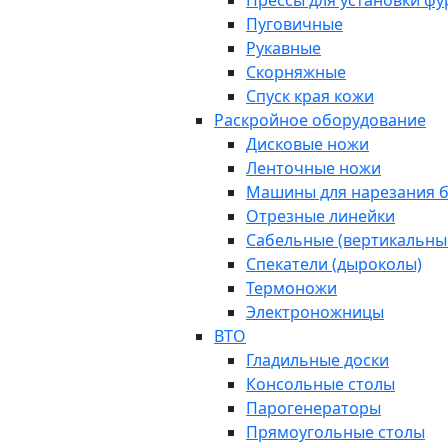
Прессы для установки ф
Пуговичные
Рукавные
Скорняжные
Спуск края кожи
Раскройное оборудование
Дисковые ножи
Ленточные ножи
Машины для нарезания б
Отрезные линейки
Сабельные (вертикальны
Спекатели (дыроколы)
Термоножи
Электроножницы
ВТО
Гладильные доски
Консольные столы
Парогенераторы
Прямоугольные столы