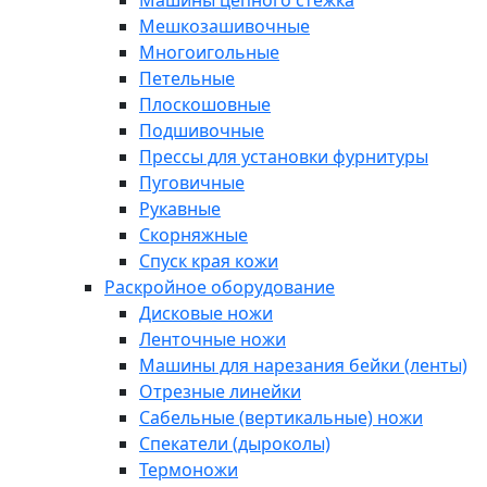
Машины цепного стежка
Мешкозашивочные
Многоигольные
Петельные
Плоскошовные
Подшивочные
Прессы для установки фурнитуры
Пуговичные
Рукавные
Скорняжные
Спуск края кожи
Раскройное оборудование
Дисковые ножи
Ленточные ножи
Машины для нарезания бейки (ленты)
Отрезные линейки
Сабельные (вертикальные) ножи
Спекатели (дыроколы)
Термоножи