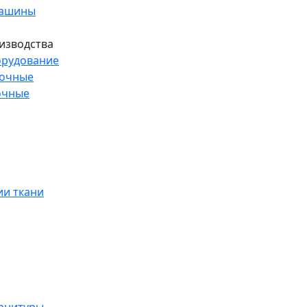
машины
изводства
рудование
рочные
очные
и ткани