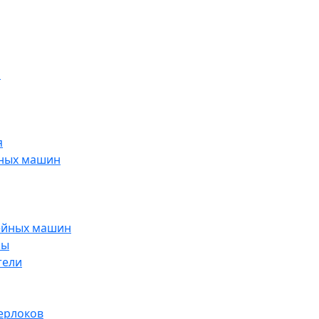
н
я
йных машин
ейных машин
ры
тели
ерлоков