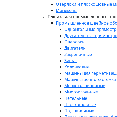
Оверлоки и плоскошовные 
Манекены
Техника для промышленного про
Промышленное швейное обо
Одноигольные прямост
Двухигольные прямостр
Оверлоки
Двигатели
Закрепочные
Зигзаг
Колонковые
Машины для герметизаци
Машины цепного стежка
Мешкозашивочные
Многоигольные
Петельные
Плоскошовные
Подшивочные