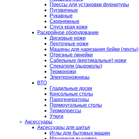
Прессы для установки фурнитуры
Пуговичные
Рукавные
Скорняжные
Спуск края кожи
Раскройное оборудование
Дисковые ножи
Ленточные ножи
Машины для нарезания бейки (ленты)
Отрезные линейки
Сабельные (вертикальные) ножи
Спекатели (дыроколы)
Термоножи
Электроножницы
ВТО
Гладильные доски
Консольные столы
Парогенераторы
Прямоугольные столы
Термопрессы
Утюги
Аксессуары
Аксессуары для шитья
Иглы для бытовых машин
Машинная вышивка