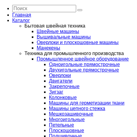
Главная
Каталог
Бытовая швейная техника
Швейные машины
Вышивальные машины
Оверлоки и плоскошовные машины
Манекены
Техника для промышленного производства
Промышленное швейное оборудование
Одноигольные прямострочные
Двухигольные прямострочные
Оверлоки
Двигатели
Закрепочные
Зигзаг
Колонковые
Машины для герметизации ткани
Машины цепного стежка
Мешкозашивочные
Многоигольные
Петельные
Плоскошовные
Подшивочные