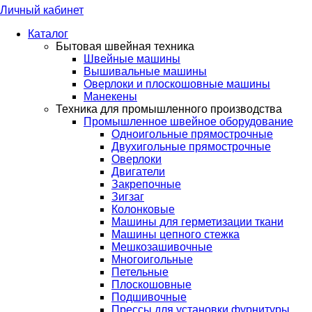
Личный кабинет
Каталог
Бытовая швейная техника
Швейные машины
Вышивальные машины
Оверлоки и плоскошовные машины
Манекены
Техника для промышленного производства
Промышленное швейное оборудование
Одноигольные прямострочные
Двухигольные прямострочные
Оверлоки
Двигатели
Закрепочные
Зигзаг
Колонковые
Машины для герметизации ткани
Машины цепного стежка
Мешкозашивочные
Многоигольные
Петельные
Плоскошовные
Подшивочные
Прессы для установки фурнитуры