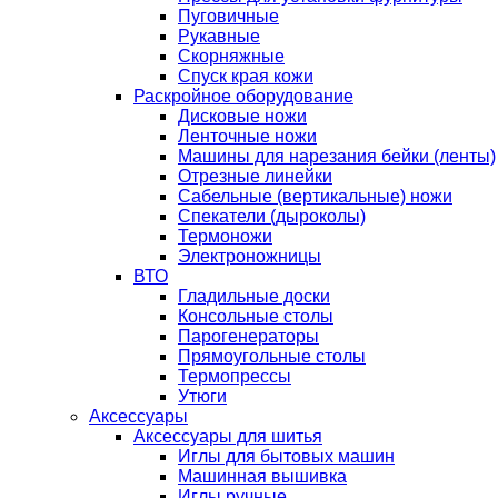
Пуговичные
Рукавные
Скорняжные
Спуск края кожи
Раскройное оборудование
Дисковые ножи
Ленточные ножи
Машины для нарезания бейки (ленты)
Отрезные линейки
Сабельные (вертикальные) ножи
Спекатели (дыроколы)
Термоножи
Электроножницы
ВТО
Гладильные доски
Консольные столы
Парогенераторы
Прямоугольные столы
Термопрессы
Утюги
Аксессуары
Аксессуары для шитья
Иглы для бытовых машин
Машинная вышивка
Иглы ручные