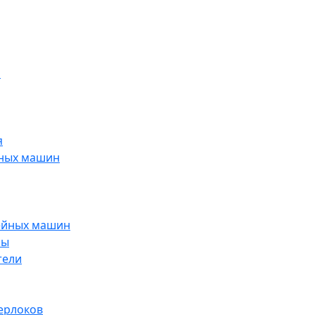
н
я
йных машин
ейных машин
ры
тели
ерлоков