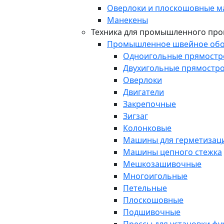
Оверлоки и плоскошовные 
Манекены
Техника для промышленного про
Промышленное швейное обо
Одноигольные прямост
Двухигольные прямостр
Оверлоки
Двигатели
Закрепочные
Зигзаг
Колонковые
Машины для герметизаци
Машины цепного стежка
Мешкозашивочные
Многоигольные
Петельные
Плоскошовные
Подшивочные