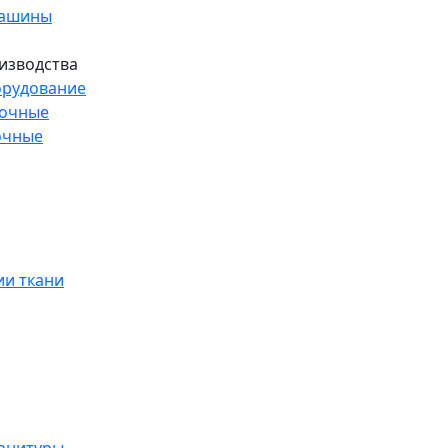
машины
изводства
рудование
рочные
очные
и ткани