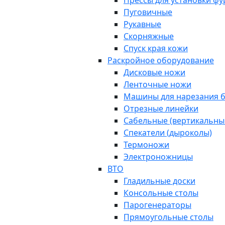
Прессы для установки ф
Пуговичные
Рукавные
Скорняжные
Спуск края кожи
Раскройное оборудование
Дисковые ножи
Ленточные ножи
Машины для нарезания б
Отрезные линейки
Сабельные (вертикальны
Спекатели (дыроколы)
Термоножи
Электроножницы
ВТО
Гладильные доски
Консольные столы
Парогенераторы
Прямоугольные столы