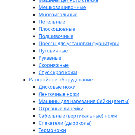
Машины цепного стежка
Мешкозашивочные
Многоигольные
Петельные
Плоскошовные
Подшивочные
Прессы для установки фурнитуры
Пуговичные
Рукавные
Скорняжные
Спуск края кожи
Раскройное оборудование
Дисковые ножи
Ленточные ножи
Машины для нарезания бейки (ленты)
Отрезные линейки
Сабельные (вертикальные) ножи
Спекатели (дыроколы)
Термоножи