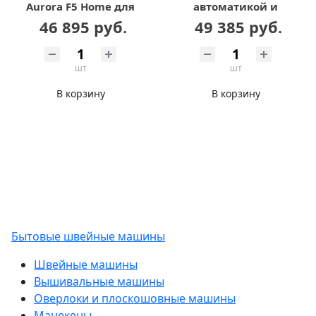
Aurora F5 Home для
автоматикой и
легких и средних
увеличенным
46 895 руб.
49 385 руб.
тканей с
челноком Aurora H5-B
позиционером иглы
шт
шт
В корзину
В корзину
Бытовые швейные машины
Швейные машины
Вышивальные машины
Оверлоки и плоскошовные машины
Манекены