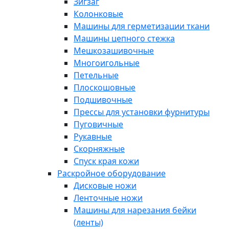
Зигзаг
Колонковые
Машины для герметизации ткани
Машины цепного стежка
Мешкозашивочные
Многоигольные
Петельные
Плоскошовные
Подшивочные
Прессы для установки фурнитуры
Пуговичные
Рукавные
Скорняжные
Спуск края кожи
Раскройное оборудование
Дисковые ножи
Ленточные ножи
Машины для нарезания бейки
(ленты)