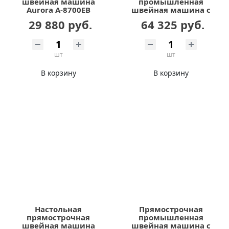
швейная машина
промышленная
Aurora A-8700EB
швейная машина с
шагающей лапкой
29 880 руб.
64 325 руб.
AURORA H63-L Home
(автоматические
функции,
дизайнерские
шт
шт
строчки)
В корзину
В корзину
Настольная
Прямострочная
прямострочная
промышленная
швейная машина
швейная машина с