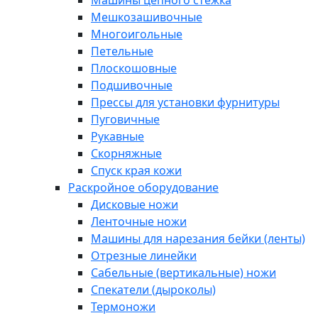
Машины цепного стежка
Мешкозашивочные
Многоигольные
Петельные
Плоскошовные
Подшивочные
Прессы для установки фурнитуры
Пуговичные
Рукавные
Скорняжные
Спуск края кожи
Раскройное оборудование
Дисковые ножи
Ленточные ножи
Машины для нарезания бейки (ленты)
Отрезные линейки
Сабельные (вертикальные) ножи
Спекатели (дыроколы)
Термоножи