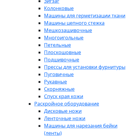
Зигзаг
Колонковые
Машины для герметизации ткани
Машины цепного стежка
Мешкозашивочные
Многоигольные
Петельные
Плоскошовные
Подшивочные
Прессы для установки фурнитуры
Пуговичные
Рукавные
Скорняжные
Спуск края кожи
Раскройное оборудование
Дисковые ножи
Ленточные ножи
Машины для нарезания бейки
(ленты)