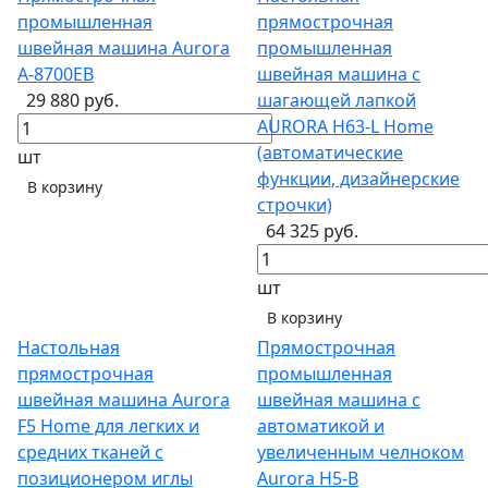
промышленная
прямострочная
швейная машина Aurora
промышленная
A-8700EB
швейная машина с
29 880 руб.
шагающей лапкой
AURORA H63-L Home
(автоматические
шт
функции, дизайнерские
В корзину
строчки)
64 325 руб.
шт
В корзину
Настольная
Прямострочная
прямострочная
промышленная
швейная машина Aurora
швейная машина с
F5 Home для легких и
автоматикой и
средних тканей с
увеличенным челноком
позиционером иглы
Aurora H5-B