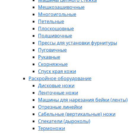
Машины цепного стежка
Мешкозашивочные
Многоигольные
Петельные
Плоскошовные
Подшивочные
Прессы для установки фурнитуры
Пуговичные
Рукавные
Скорняжные
Спуск края кожи
Раскройное оборудование
Дисковые ножи
Ленточные ножи
Машины для нарезания бейки (ленты)
Отрезные линейки
Сабельные (вертикальные) ножи
Спекатели (дыроколы)
Термоножи