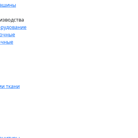
машины
изводства
рудование
рочные
очные
и ткани