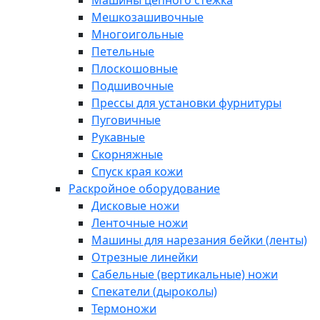
Машины цепного стежка
Мешкозашивочные
Многоигольные
Петельные
Плоскошовные
Подшивочные
Прессы для установки фурнитуры
Пуговичные
Рукавные
Скорняжные
Спуск края кожи
Раскройное оборудование
Дисковые ножи
Ленточные ножи
Машины для нарезания бейки (ленты)
Отрезные линейки
Сабельные (вертикальные) ножи
Спекатели (дыроколы)
Термоножи