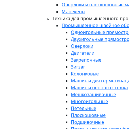
Оверлоки и плоскошовные 
Манекены
Техника для промышленного про
Промышленное швейное обо
Одноигольные прямост
Двухигольные прямостр
Оверлоки
Двигатели
Закрепочные
Зигзаг
Колонковые
Машины для герметизаци
Машины цепного стежка
Мешкозашивочные
Многоигольные
Петельные
Плоскошовные
Подшивочные