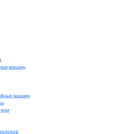
н
я
йных машин
ейных машин
ры
тели
ерлоков