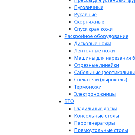
Прессы для установки ф
Пуговичные
Рукавные
Скорняжные
Спуск края кожи
Раскройное оборудование
Дисковые ножи
Ленточные ножи
Машины для нарезания б
Отрезные линейки
Сабельные (вертикальны
Спекатели (дыроколы)
Термоножи
Электроножницы
ВТО
Гладильные доски
Консольные столы
Парогенераторы
Прямоугольные столы