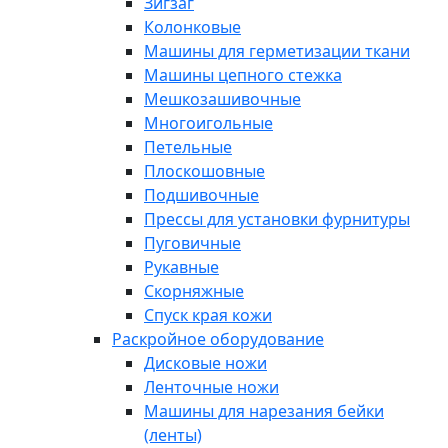
Зигзаг
Колонковые
Машины для герметизации ткани
Машины цепного стежка
Мешкозашивочные
Многоигольные
Петельные
Плоскошовные
Подшивочные
Прессы для установки фурнитуры
Пуговичные
Рукавные
Скорняжные
Спуск края кожи
Раскройное оборудование
Дисковые ножи
Ленточные ножи
Машины для нарезания бейки
(ленты)