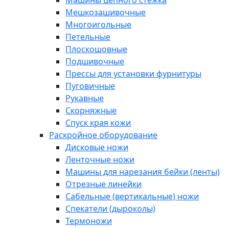
Машины цепного стежка
Мешкозашивочные
Многоигольные
Петельные
Плоскошовные
Подшивочные
Прессы для установки фурнитуры
Пуговичные
Рукавные
Скорняжные
Спуск края кожи
Раскройное оборудование
Дисковые ножи
Ленточные ножи
Машины для нарезания бейки (ленты)
Отрезные линейки
Сабельные (вертикальные) ножи
Спекатели (дыроколы)
Термоножи