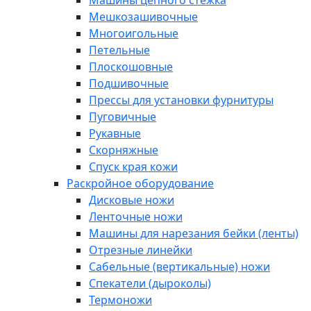
Машины цепного стежка
Мешкозашивочные
Многоигольные
Петельные
Плоскошовные
Подшивочные
Прессы для установки фурнитуры
Пуговичные
Рукавные
Скорняжные
Спуск края кожи
Раскройное оборудование
Дисковые ножи
Ленточные ножи
Машины для нарезания бейки (ленты)
Отрезные линейки
Сабельные (вертикальные) ножи
Спекатели (дыроколы)
Термоножи