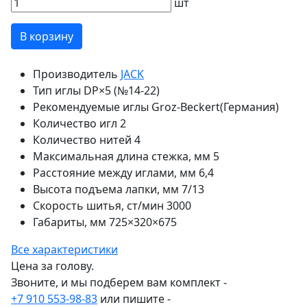
шт
В корзину
Производитель
JACK
Тип иглы
DP×5 (№14-22)
Рекомендуемые иглы
Groz-Beckert(Германия)
Количество игл
2
Количество нитей
4
Максимальная длина стежка, мм
5
Расстояние между иглами, мм
6,4
Высота подъема лапки, мм
7/13
Скорость шитья, ст/мин
3000
Габариты, мм
725×320×675
Все характеристики
Цена за голову.
Звоните, и мы подберем вам комплект -
+7 910 553-98-83
или пишите -