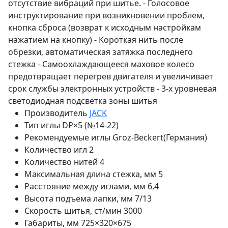
отсутствие вибраций при шитье. - Голосовое
инструктирование при возникновении проблем,
кнопка сброса (возврат к исходным настройкам
нажатием на кнопку) - Короткая нить после
обрезки, автоматическая затяжка последнего
стежка - Самоохлаждающееся маховое колесо
предотвращает перегрев двигателя и увеличивает
срок службы электронных устройств - 3-х уровневая
светодиодная подсветка зоны шитья
Производитель
JACK
Тип иглы
DP×5 (№14-22)
Рекомендуемые иглы
Groz-Beckert(Германия)
Количество игл
2
Количество нитей
4
Максимальная длина стежка, мм
5
Расстояние между иглами, мм
6,4
Высота подъема лапки, мм
7/13
Скорость шитья, ст/мин
3000
Габариты, мм
725×320×675