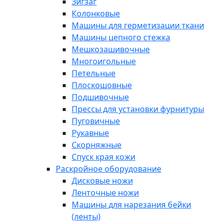
Зигзаг
Колонковые
Машины для герметизации ткани
Машины цепного стежка
Мешкозашивочные
Многоигольные
Петельные
Плоскошовные
Подшивочные
Прессы для установки фурнитуры
Пуговичные
Рукавные
Скорняжные
Спуск края кожи
Раскройное оборудование
Дисковые ножи
Ленточные ножи
Машины для нарезания бейки
(ленты)