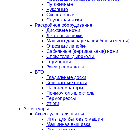
Пуговичные
Рукавные
Скорняжные
Спуск края кожи
Раскройное оборудование
Дисковые ножи
Ленточные ножи
Машины для нарезания бейки (ленты)
Отрезные линейки
Сабельные (вертикальные) ножи
Спекатели (дыроколы)
Термоножи
Электроножницы
ВТО
Гладильные доски
Консольные столы
Парогенераторы
Прямоугольные столы
Термопрессы
Утюги
Аксессуары
Аксессуары для шитья
Иглы для бытовых машин
Машинная вышивка
Иглы ручные