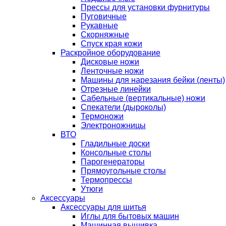
Прессы для установки фурнитуры
Пуговичные
Рукавные
Скорняжные
Спуск края кожи
Раскройное оборудование
Дисковые ножи
Ленточные ножи
Машины для нарезания бейки (ленты)
Отрезные линейки
Сабельные (вертикальные) ножи
Спекатели (дыроколы)
Термоножи
Электроножницы
ВТО
Гладильные доски
Консольные столы
Парогенераторы
Прямоугольные столы
Термопрессы
Утюги
Аксессуары
Аксессуары для шитья
Иглы для бытовых машин
Машинная вышивка