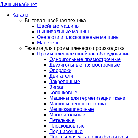
Личный кабинет
Каталог
Бытовая швейная техника
Швейные машины
Вышивальные машины
Оверлоки и плоскошовные машины
Манекены
Техника для промышленного производства
Промышленное швейное оборудование
Одноигольные прямострочные
Двухигольные прямострочные
Оверлоки
Двигатели
Закрепочные
Зигзаг
Колонковые
Машины для герметизации ткани
Машины цепного стежка
Мешкозашивочные
Многоигольные
Петельные
Плоскошовные
Подшивочные
Прессы для установки фурнитуры