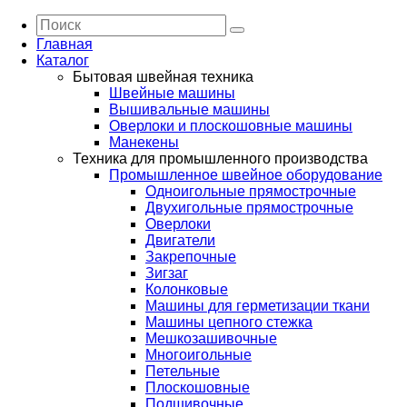
Главная
Каталог
Бытовая швейная техника
Швейные машины
Вышивальные машины
Оверлоки и плоскошовные машины
Манекены
Техника для промышленного производства
Промышленное швейное оборудование
Одноигольные прямострочные
Двухигольные прямострочные
Оверлоки
Двигатели
Закрепочные
Зигзаг
Колонковые
Машины для герметизации ткани
Машины цепного стежка
Мешкозашивочные
Многоигольные
Петельные
Плоскошовные
Подшивочные