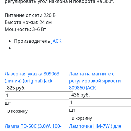
регулировать угол наклона и поворота на 360°.
Питание от сети 220 В
Высота ножки: 24 см
Мощность: 3–6 Вт
Производитель
JACK
Лазерная указка 809063
Лампа на магните с
(линия) (original) Jack
регулировкой яркости
825 руб.
809860 JACK
436 руб.
шт
шт
В корзину
В корзину
Лампа TD-50C (3.0W, 100-
Лампочка HM-7W ( для