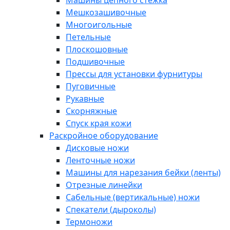
Машины цепного стежка
Мешкозашивочные
Многоигольные
Петельные
Плоскошовные
Подшивочные
Прессы для установки фурнитуры
Пуговичные
Рукавные
Скорняжные
Спуск края кожи
Раскройное оборудование
Дисковые ножи
Ленточные ножи
Машины для нарезания бейки (ленты)
Отрезные линейки
Сабельные (вертикальные) ножи
Спекатели (дыроколы)
Термоножи