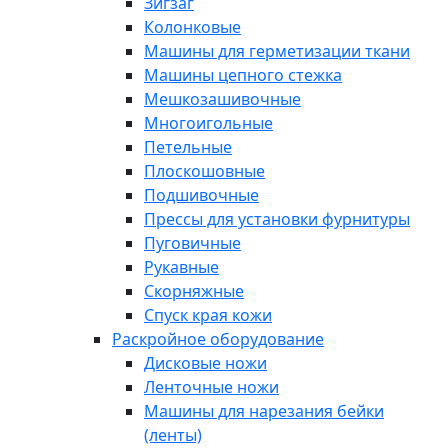
Зигзаг
Колонковые
Машины для герметизации ткани
Машины цепного стежка
Мешкозашивочные
Многоигольные
Петельные
Плоскошовные
Подшивочные
Прессы для установки фурнитуры
Пуговичные
Рукавные
Скорняжные
Спуск края кожи
Раскройное оборудование
Дисковые ножи
Ленточные ножи
Машины для нарезания бейки
(ленты)