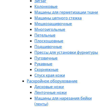
Зигзаг
Колонковые
Машины для герметизации ткани
Машины цепного стежка
Мешкозашивочные
Многоигольные
Петельные
Плоскошовные
Подшивочные
Прессы для установки фурнитуры
Пуговичные
Рукавные
Скорняжные
Спуск края кожи
Раскройное оборудование
Дисковые ножи
Ленточные ножи
Машины для нарезания бейки
(ленты)