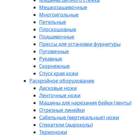
Машины цепного стежка
Мешкозашивочные
Многоигольные
Петельные
Плоскошовные
Подшивочные
Прессы для установки фурнитуры
Пуговичные
Рукавные
Скорняжные
Спуск края кожи
Раскройное оборудование
Дисковые ножи
Ленточные ножи
Машины для нарезания бейки (ленты)
Отрезные линейки
Сабельные (вертикальные) ножи
Спекатели (дыроколы)
Термоножи