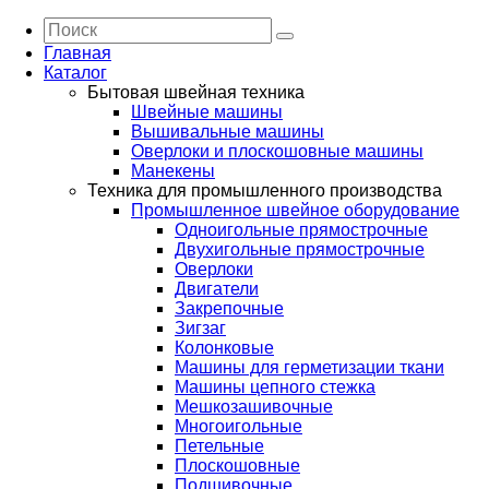
Главная
Каталог
Бытовая швейная техника
Швейные машины
Вышивальные машины
Оверлоки и плоскошовные машины
Манекены
Техника для промышленного производства
Промышленное швейное оборудование
Одноигольные прямострочные
Двухигольные прямострочные
Оверлоки
Двигатели
Закрепочные
Зигзаг
Колонковые
Машины для герметизации ткани
Машины цепного стежка
Мешкозашивочные
Многоигольные
Петельные
Плоскошовные
Подшивочные