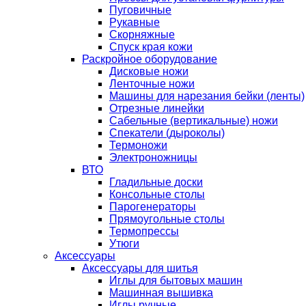
Пуговичные
Рукавные
Скорняжные
Спуск края кожи
Раскройное оборудование
Дисковые ножи
Ленточные ножи
Машины для нарезания бейки (ленты)
Отрезные линейки
Сабельные (вертикальные) ножи
Спекатели (дыроколы)
Термоножи
Электроножницы
ВТО
Гладильные доски
Консольные столы
Парогенераторы
Прямоугольные столы
Термопрессы
Утюги
Аксессуары
Аксессуары для шитья
Иглы для бытовых машин
Машинная вышивка
Иглы ручные