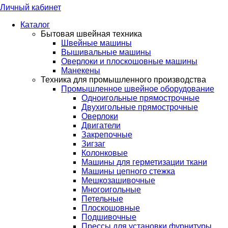
Личный кабинет
Каталог
Бытовая швейная техника
Швейные машины
Вышивальные машины
Оверлоки и плоскошовные машины
Манекены
Техника для промышленного производства
Промышленное швейное оборудование
Одноигольные прямострочные
Двухигольные прямострочные
Оверлоки
Двигатели
Закрепочные
Зигзаг
Колонковые
Машины для герметизации ткани
Машины цепного стежка
Мешкозашивочные
Многоигольные
Петельные
Плоскошовные
Подшивочные
Прессы для установки фурнитуры