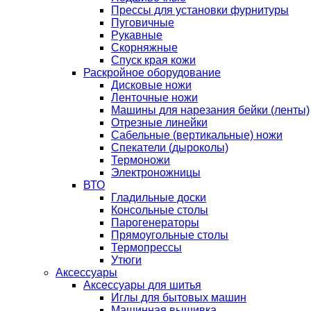
Прессы для установки фурнитуры
Пуговичные
Рукавные
Скорняжные
Спуск края кожи
Раскройное оборудование
Дисковые ножи
Ленточные ножи
Машины для нарезания бейки (ленты)
Отрезные линейки
Сабельные (вертикальные) ножи
Спекатели (дыроколы)
Термоножи
Электроножницы
ВТО
Гладильные доски
Консольные столы
Парогенераторы
Прямоугольные столы
Термопрессы
Утюги
Аксессуары
Аксессуары для шитья
Иглы для бытовых машин
Машинная вышивка