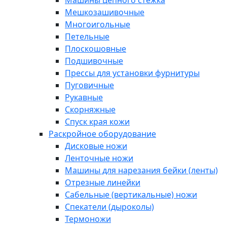
Машины цепного стежка
Мешкозашивочные
Многоигольные
Петельные
Плоскошовные
Подшивочные
Прессы для установки фурнитуры
Пуговичные
Рукавные
Скорняжные
Спуск края кожи
Раскройное оборудование
Дисковые ножи
Ленточные ножи
Машины для нарезания бейки (ленты)
Отрезные линейки
Сабельные (вертикальные) ножи
Спекатели (дыроколы)
Термоножи