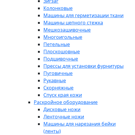
Зигзаг
Колонковые
Машины для герметизации ткани
Машины цепного стежка
Мешкозашивочные
Многоигольные
Петельные
Плоскошовные
Подшивочные
Прессы для установки фурнитуры
Пуговичные
Рукавные
Скорняжные
Спуск края кожи
Раскройное оборудование
Дисковые ножи
Ленточные ножи
Машины для нарезания бейки
(ленты)