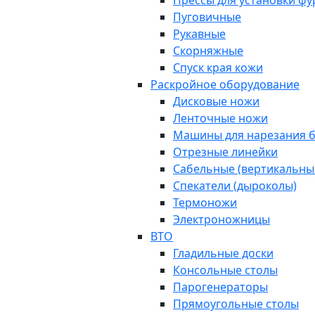
Прессы для установки ф
Пуговичные
Рукавные
Скорняжные
Спуск края кожи
Раскройное оборудование
Дисковые ножи
Ленточные ножи
Машины для нарезания б
Отрезные линейки
Сабельные (вертикальны
Спекатели (дыроколы)
Термоножи
Электроножницы
ВТО
Гладильные доски
Консольные столы
Парогенераторы
Прямоугольные столы