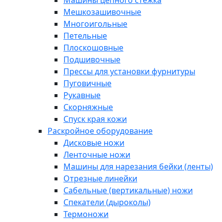
Машины цепного стежка
Мешкозашивочные
Многоигольные
Петельные
Плоскошовные
Подшивочные
Прессы для установки фурнитуры
Пуговичные
Рукавные
Скорняжные
Спуск края кожи
Раскройное оборудование
Дисковые ножи
Ленточные ножи
Машины для нарезания бейки (ленты)
Отрезные линейки
Сабельные (вертикальные) ножи
Спекатели (дыроколы)
Термоножи