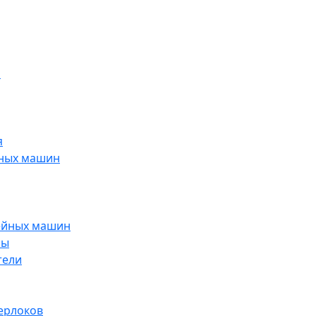
н
я
йных машин
ейных машин
ры
тели
ерлоков