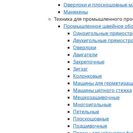
Оверлоки и плоскошовные 
Манекены
Техника для промышленного про
Промышленное швейное обо
Одноигольные прямост
Двухигольные прямостр
Оверлоки
Двигатели
Закрепочные
Зигзаг
Колонковые
Машины для герметизаци
Машины цепного стежка
Мешкозашивочные
Многоигольные
Петельные
Плоскошовные
Подшивочные