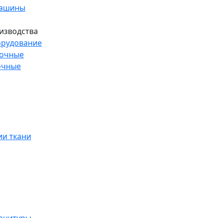
машины
изводства
рудование
рочные
очные
и ткани