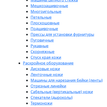
Машины цепного стежка
Мешкозашивочные
Многоигольные
Петельные
Плоскошовные
Подшивочные
Прессы для установки фурнитуры
Пуговичные
Рукавные
Скорняжные
Спуск края кожи
Раскройное оборудование
Дисковые ножи
Ленточные ножи
Машины для нарезания бейки (ленты)
Отрезные линейки
Сабельные (вертикальные) ножи
Спекатели (дыроколы)
Термоножи