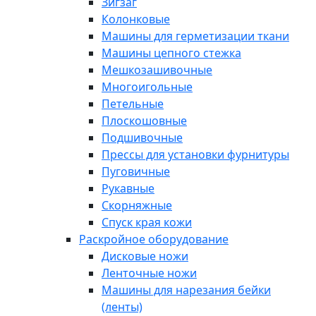
Зигзаг
Колонковые
Машины для герметизации ткани
Машины цепного стежка
Мешкозашивочные
Многоигольные
Петельные
Плоскошовные
Подшивочные
Прессы для установки фурнитуры
Пуговичные
Рукавные
Скорняжные
Спуск края кожи
Раскройное оборудование
Дисковые ножи
Ленточные ножи
Машины для нарезания бейки
(ленты)