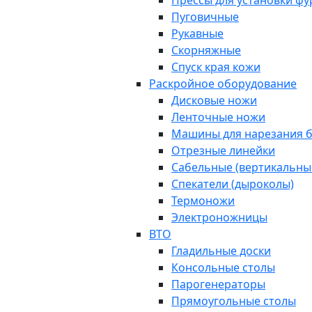
Прессы для установки ф
Пуговичные
Рукавные
Скорняжные
Спуск края кожи
Раскройное оборудование
Дисковые ножи
Ленточные ножи
Машины для нарезания б
Отрезные линейки
Сабельные (вертикальны
Спекатели (дыроколы)
Термоножи
Электроножницы
ВТО
Гладильные доски
Консольные столы
Парогенераторы
Прямоугольные столы