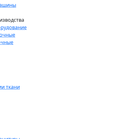
машины
изводства
рудование
рочные
очные
и ткани