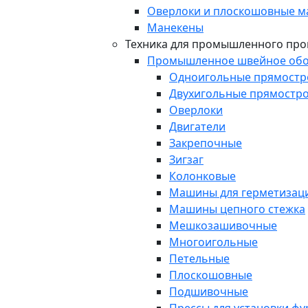
Оверлоки и плоскошовные 
Манекены
Техника для промышленного про
Промышленное швейное обо
Одноигольные прямост
Двухигольные прямостр
Оверлоки
Двигатели
Закрепочные
Зигзаг
Колонковые
Машины для герметизаци
Машины цепного стежка
Мешкозашивочные
Многоигольные
Петельные
Плоскошовные
Подшивочные