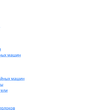
н
я
йных машин
ейных машин
ры
тели
ерлоков