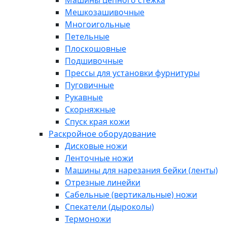
Машины цепного стежка
Мешкозашивочные
Многоигольные
Петельные
Плоскошовные
Подшивочные
Прессы для установки фурнитуры
Пуговичные
Рукавные
Скорняжные
Спуск края кожи
Раскройное оборудование
Дисковые ножи
Ленточные ножи
Машины для нарезания бейки (ленты)
Отрезные линейки
Сабельные (вертикальные) ножи
Спекатели (дыроколы)
Термоножи