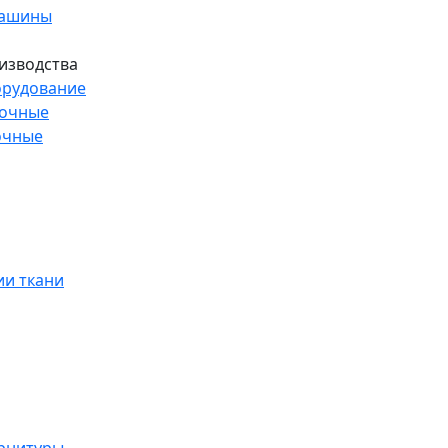
машины
изводства
рудование
рочные
очные
и ткани