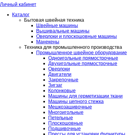
Личный кабинет
Каталог
Бытовая швейная техника
Швейные машины
Вышивальные машины
Оверлоки и плоскошовные машины
Манекены
Техника для промышленного производства
Промышленное швейное оборудование
Одноигольные прямострочные
Двухигольные прямострочные
Оверлоки
Двигатели
Закрепочные
Зигзаг
Колонковые
Машины для герметизации ткани
Машины цепного стежка
Мешкозашивочные
Многоигольные
Петельные
Плоскошовные
Подшивочные
Прессы для установки фурнитуры