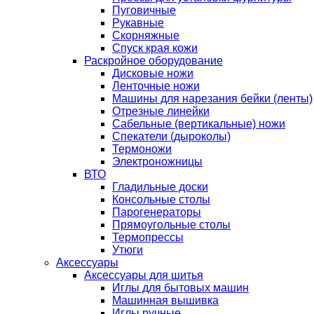
Пуговичные
Рукавные
Скорняжные
Спуск края кожи
Раскройное оборудование
Дисковые ножи
Ленточные ножи
Машины для нарезания бейки (ленты)
Отрезные линейки
Сабельные (вертикальные) ножи
Спекатели (дыроколы)
Термоножи
Электроножницы
ВТО
Гладильные доски
Консольные столы
Парогенераторы
Прямоугольные столы
Термопрессы
Утюги
Аксессуары
Аксессуары для шитья
Иглы для бытовых машин
Машинная вышивка
Иглы ручные