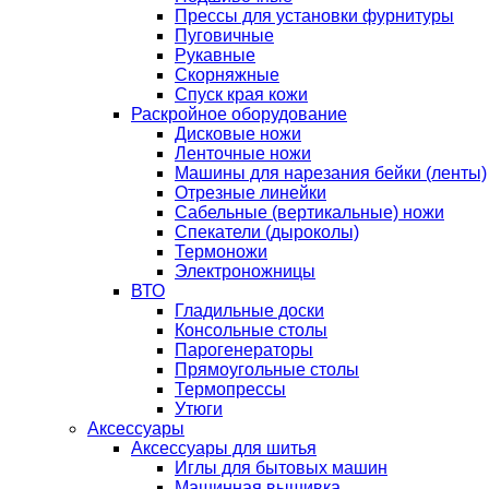
Прессы для установки фурнитуры
Пуговичные
Рукавные
Скорняжные
Спуск края кожи
Раскройное оборудование
Дисковые ножи
Ленточные ножи
Машины для нарезания бейки (ленты)
Отрезные линейки
Сабельные (вертикальные) ножи
Спекатели (дыроколы)
Термоножи
Электроножницы
ВТО
Гладильные доски
Консольные столы
Парогенераторы
Прямоугольные столы
Термопрессы
Утюги
Аксессуары
Аксессуары для шитья
Иглы для бытовых машин
Машинная вышивка