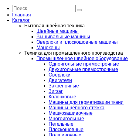
Главная
Каталог
Бытовая швейная техника
Швейные машины
Вышивальные машины
Оверлоки и плоскошовные машины
Манекены
Техника для промышленного производства
Промышленное швейное оборудование
Одноигольные прямострочные
Двухигольные прямострочные
Оверлоки
Двигатели
Закрепочные
Зигзаг
Колонковые
Машины для герметизации ткани
Машины цепного стежка
Мешкозашивочные
Многоигольные
Петельные
Плоскошовные
Подшивочные