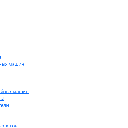
н
я
йных машин
ейных машин
ры
тели
ерлоков