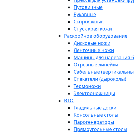
Прессы для установки ф
Пуговичные
Рукавные
Скорняжные
Спуск края кожи
Раскройное оборудование
Дисковые ножи
Ленточные ножи
Машины для нарезания б
Отрезные линейки
Сабельные (вертикальны
Спекатели (дыроколы)
Термоножи
Электроножницы
ВТО
Гладильные доски
Консольные столы
Парогенераторы
Прямоугольные столы