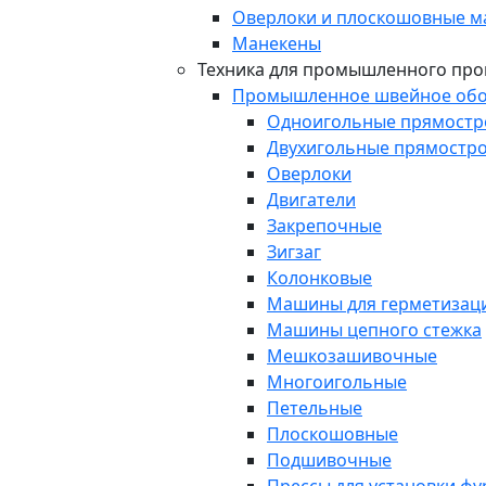
Оверлоки и плоскошовные 
Манекены
Техника для промышленного про
Промышленное швейное обо
Одноигольные прямост
Двухигольные прямостр
Оверлоки
Двигатели
Закрепочные
Зигзаг
Колонковые
Машины для герметизаци
Машины цепного стежка
Мешкозашивочные
Многоигольные
Петельные
Плоскошовные
Подшивочные