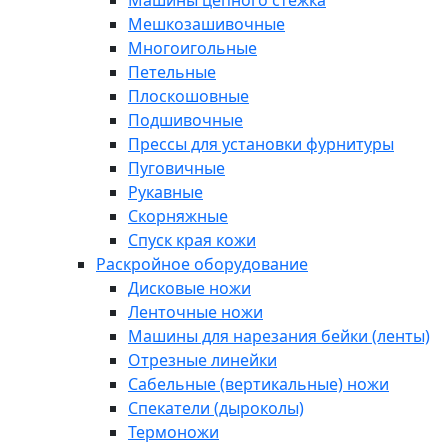
Машины цепного стежка
Мешкозашивочные
Многоигольные
Петельные
Плоскошовные
Подшивочные
Прессы для установки фурнитуры
Пуговичные
Рукавные
Скорняжные
Спуск края кожи
Раскройное оборудование
Дисковые ножи
Ленточные ножи
Машины для нарезания бейки (ленты)
Отрезные линейки
Сабельные (вертикальные) ножи
Спекатели (дыроколы)
Термоножи