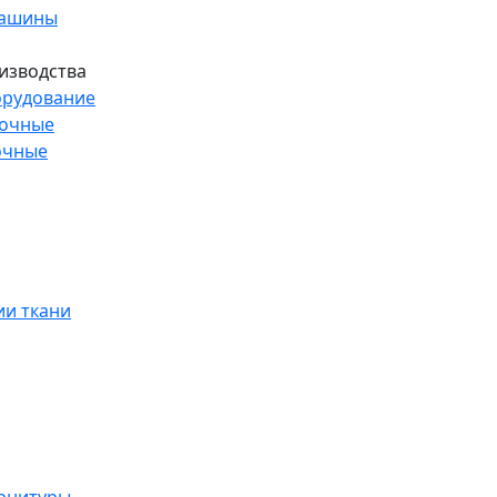
машины
изводства
рудование
рочные
очные
и ткани