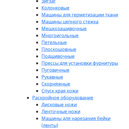
Зигзаг
Колонковые
Машины для герметизации ткани
Машины цепного стежка
Мешкозашивочные
Многоигольные
Петельные
Плоскошовные
Подшивочные
Прессы для установки фурнитуры
Пуговичные
Рукавные
Скорняжные
Спуск края кожи
Раскройное оборудование
Дисковые ножи
Ленточные ножи
Машины для нарезания бейки
(ленты)