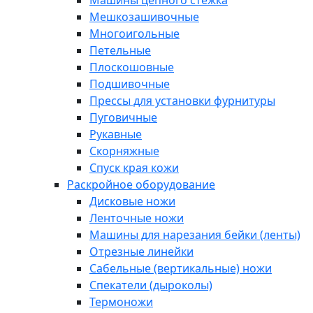
Машины цепного стежка
Мешкозашивочные
Многоигольные
Петельные
Плоскошовные
Подшивочные
Прессы для установки фурнитуры
Пуговичные
Рукавные
Скорняжные
Спуск края кожи
Раскройное оборудование
Дисковые ножи
Ленточные ножи
Машины для нарезания бейки (ленты)
Отрезные линейки
Сабельные (вертикальные) ножи
Спекатели (дыроколы)
Термоножи