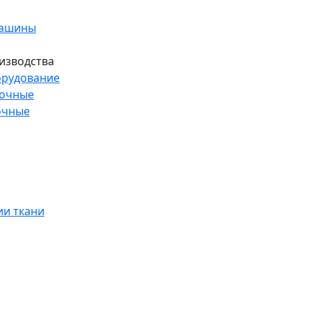
машины
изводства
рудование
рочные
очные
и ткани