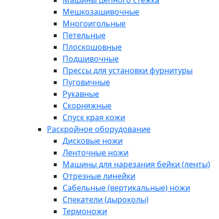
Машины цепного стежка
Мешкозашивочные
Многоигольные
Петельные
Плоскошовные
Подшивочные
Прессы для установки фурнитуры
Пуговичные
Рукавные
Скорняжные
Спуск края кожи
Раскройное оборудование
Дисковые ножи
Ленточные ножи
Машины для нарезания бейки (ленты)
Отрезные линейки
Сабельные (вертикальные) ножи
Спекатели (дыроколы)
Термоножи