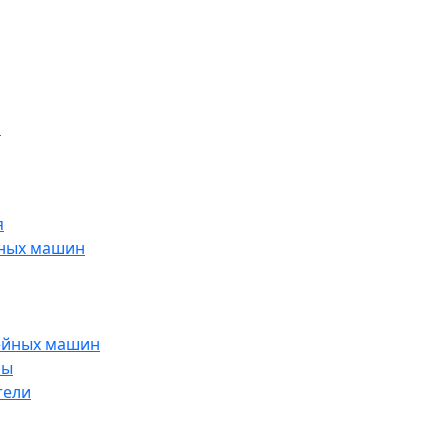
н
я
йных машин
ейных машин
ры
тели