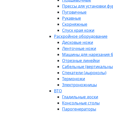
Подшивочные
Прессы для установки ф
Пуговичные
Рукавные
Скорняжные
Спуск края кожи
Раскройное оборудование
Дисковые ножи
Ленточные ножи
Машины для нарезания б
Отрезные линейки
Сабельные (вертикальны
Спекатели (дыроколы)
Термоножи
Электроножницы
ВТО
Гладильные доски
Консольные столы
Парогенераторы