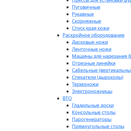
Прессы для установки ф
Пуговичные
Рукавные
Скорняжные
Спуск края кожи
Раскройное оборудование
Дисковые ножи
Ленточные ножи
Машины для нарезания б
Отрезные линейки
Сабельные (вертикальны
Спекатели (дыроколы)
Термоножи
Электроножницы
ВТО
Гладильные доски
Консольные столы
Парогенераторы
Прямоугольные столы