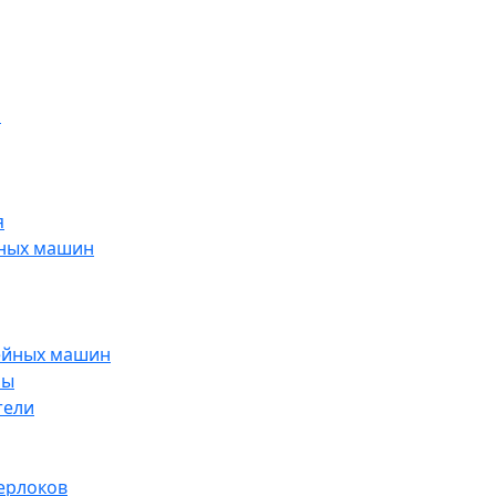
н
я
йных машин
ейных машин
ры
тели
ерлоков