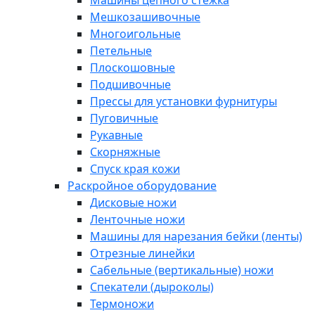
Машины цепного стежка
Мешкозашивочные
Многоигольные
Петельные
Плоскошовные
Подшивочные
Прессы для установки фурнитуры
Пуговичные
Рукавные
Скорняжные
Спуск края кожи
Раскройное оборудование
Дисковые ножи
Ленточные ножи
Машины для нарезания бейки (ленты)
Отрезные линейки
Сабельные (вертикальные) ножи
Спекатели (дыроколы)
Термоножи