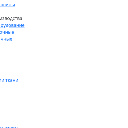
машины
изводства
рудование
рочные
очные
и ткани