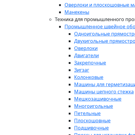
Оверлоки и плоскошовные 
Манекены
Техника для промышленного про
Промышленное швейное обо
Одноигольные прямост
Двухигольные прямостр
Оверлоки
Двигатели
Закрепочные
Зигзаг
Колонковые
Машины для герметизаци
Машины цепного стежка
Мешкозашивочные
Многоигольные
Петельные
Плоскошовные
Подшивочные