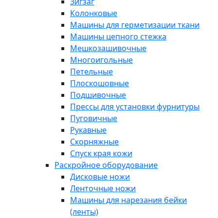
Зигзаг
Колонковые
Машины для герметизации ткани
Машины цепного стежка
Мешкозашивочные
Многоигольные
Петельные
Плоскошовные
Подшивочные
Прессы для установки фурнитуры
Пуговичные
Рукавные
Скорняжные
Спуск края кожи
Раскройное оборудование
Дисковые ножи
Ленточные ножи
Машины для нарезания бейки
(ленты)