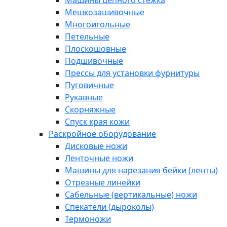
Машины цепного стежка
Мешкозашивочные
Многоигольные
Петельные
Плоскошовные
Подшивочные
Прессы для установки фурнитуры
Пуговичные
Рукавные
Скорняжные
Спуск края кожи
Раскройное оборудование
Дисковые ножи
Ленточные ножи
Машины для нарезания бейки (ленты)
Отрезные линейки
Сабельные (вертикальные) ножи
Спекатели (дыроколы)
Термоножи