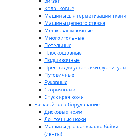
Зигзаг
Колонковые
Машины для герметизации ткани
Машины цепного стежка
Мешкозашивочные
Многоигольные
Петельные
Плоскошовные
Подшивочные
Прессы для установки фурнитуры
Пуговичные
Рукавные
Скорняжные
Спуск края кожи
Раскройное оборудование
Дисковые ножи
Ленточные ножи
Машины для нарезания бейки
(ленты)