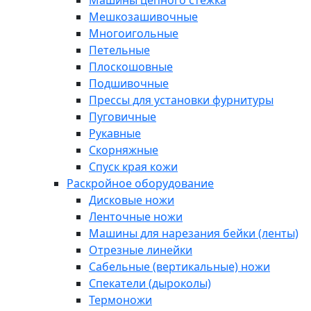
Машины цепного стежка
Мешкозашивочные
Многоигольные
Петельные
Плоскошовные
Подшивочные
Прессы для установки фурнитуры
Пуговичные
Рукавные
Скорняжные
Спуск края кожи
Раскройное оборудование
Дисковые ножи
Ленточные ножи
Машины для нарезания бейки (ленты)
Отрезные линейки
Сабельные (вертикальные) ножи
Спекатели (дыроколы)
Термоножи