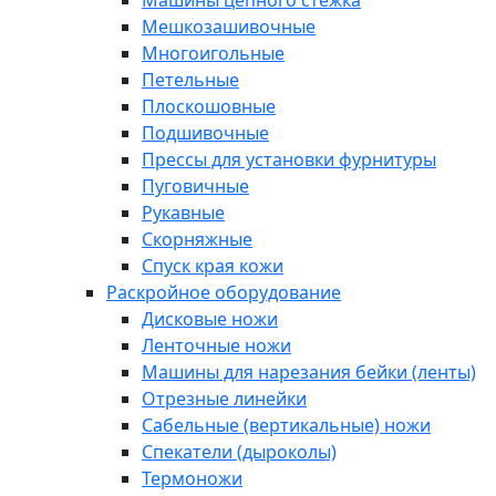
Машины цепного стежка
Мешкозашивочные
Многоигольные
Петельные
Плоскошовные
Подшивочные
Прессы для установки фурнитуры
Пуговичные
Рукавные
Скорняжные
Спуск края кожи
Раскройное оборудование
Дисковые ножи
Ленточные ножи
Машины для нарезания бейки (ленты)
Отрезные линейки
Сабельные (вертикальные) ножи
Спекатели (дыроколы)
Термоножи