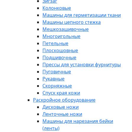
Зигзаг
Колонковые
Машины для герметизации ткани
Машины цепного стежка
Мешкозашивочные
Многоигольные
Петельные
Плоскошовные
Подшивочные
Прессы для установки фурнитуры
Пуговичные
Рукавные
Скорняжные
Спуск края кожи
Раскройное оборудование
Дисковые ножи
Ленточные ножи
Машины для нарезания бейки
(ленты)