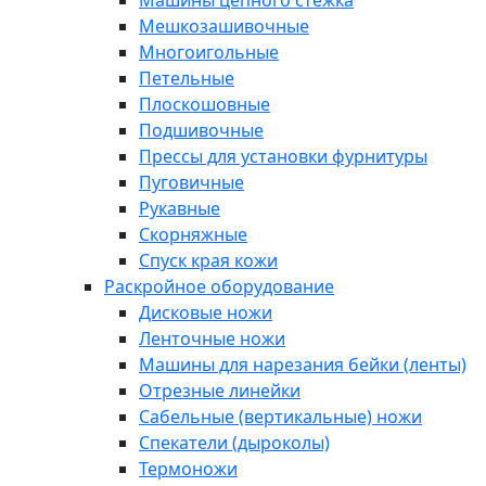
Машины цепного стежка
Мешкозашивочные
Многоигольные
Петельные
Плоскошовные
Подшивочные
Прессы для установки фурнитуры
Пуговичные
Рукавные
Скорняжные
Спуск края кожи
Раскройное оборудование
Дисковые ножи
Ленточные ножи
Машины для нарезания бейки (ленты)
Отрезные линейки
Сабельные (вертикальные) ножи
Спекатели (дыроколы)
Термоножи