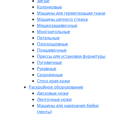
Зигзаг
Колонковые
Машины для герметизации ткани
Машины цепного стежка
Мешкозашивочные
Многоигольные
Петельные
Плоскошовные
Подшивочные
Прессы для установки фурнитуры
Пуговичные
Рукавные
Скорняжные
Спуск края кожи
Раскройное оборудование
Дисковые ножи
Ленточные ножи
Машины для нарезания бейки
(ленты)