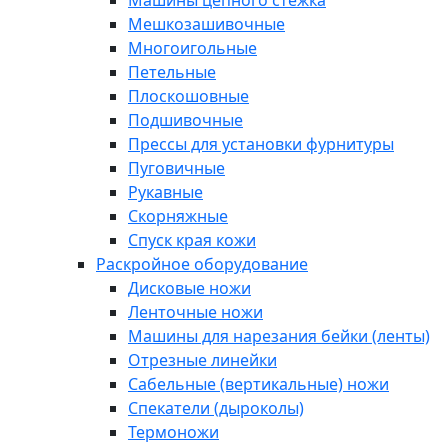
Машины цепного стежка
Мешкозашивочные
Многоигольные
Петельные
Плоскошовные
Подшивочные
Прессы для установки фурнитуры
Пуговичные
Рукавные
Скорняжные
Спуск края кожи
Раскройное оборудование
Дисковые ножи
Ленточные ножи
Машины для нарезания бейки (ленты)
Отрезные линейки
Сабельные (вертикальные) ножи
Спекатели (дыроколы)
Термоножи