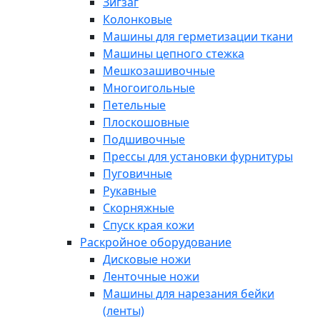
Зигзаг
Колонковые
Машины для герметизации ткани
Машины цепного стежка
Мешкозашивочные
Многоигольные
Петельные
Плоскошовные
Подшивочные
Прессы для установки фурнитуры
Пуговичные
Рукавные
Скорняжные
Спуск края кожи
Раскройное оборудование
Дисковые ножи
Ленточные ножи
Машины для нарезания бейки
(ленты)