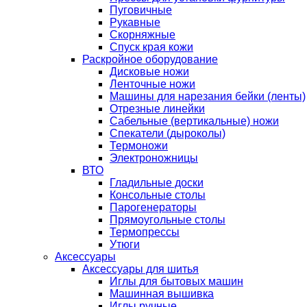
Пуговичные
Рукавные
Скорняжные
Спуск края кожи
Раскройное оборудование
Дисковые ножи
Ленточные ножи
Машины для нарезания бейки (ленты)
Отрезные линейки
Сабельные (вертикальные) ножи
Спекатели (дыроколы)
Термоножи
Электроножницы
ВТО
Гладильные доски
Консольные столы
Парогенераторы
Прямоугольные столы
Термопрессы
Утюги
Аксессуары
Аксессуары для шитья
Иглы для бытовых машин
Машинная вышивка
Иглы ручные