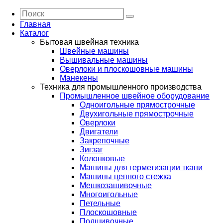
Главная
Каталог
Бытовая швейная техника
Швейные машины
Вышивальные машины
Оверлоки и плоскошовные машины
Манекены
Техника для промышленного производства
Промышленное швейное оборудование
Одноигольные прямострочные
Двухигольные прямострочные
Оверлоки
Двигатели
Закрепочные
Зигзаг
Колонковые
Машины для герметизации ткани
Машины цепного стежка
Мешкозашивочные
Многоигольные
Петельные
Плоскошовные
Подшивочные