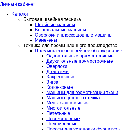
Личный кабинет
Каталог
Бытовая швейная техника
Швейные машины
Вышивальные машины
Оверлоки и плоскошовные машины
Манекены
Техника для промышленного производства
Промышленное швейное оборудование
Одноигольные прямострочные
Двухигольные прямострочные
Оверлоки
Двигатели
Закрепочные
Зигзаг
Колонковые
Машины для герметизации ткани
Машины цепного стежка
Мешкозашивочные
Многоигольные
Петельные
Плоскошовные
Подшивочные
Прессы для установки фурнитуры