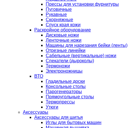
Прессы для установки фурнитуры
Пуговичные
Рукавные
Скорняжные
Спуск края кожи
Раскройное оборудование
Дисковые ножи
Ленточные ножи
Машины для нарезания бейки (ленты)
Отрезные линейки
Сабельные (вертикальные) ножи
Спекатели (дыроколы)
Термоножи
Электроножницы
ВТО
Гладильные доски
Консольные столы
Парогенераторы
Прямоугольные столы
Термопрессы
Утюги
Аксессуары
Аксессуары для шитья
Иглы для бытовых машин
Машинная вышивка