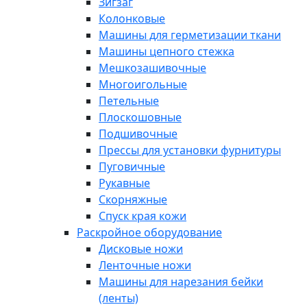
Зигзаг
Колонковые
Машины для герметизации ткани
Машины цепного стежка
Мешкозашивочные
Многоигольные
Петельные
Плоскошовные
Подшивочные
Прессы для установки фурнитуры
Пуговичные
Рукавные
Скорняжные
Спуск края кожи
Раскройное оборудование
Дисковые ножи
Ленточные ножи
Машины для нарезания бейки
(ленты)