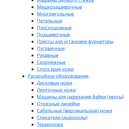
Машины цепного стежка
Мешкозашивочные
Многоигольные
Петельные
Плоскошовные
Подшивочные
Прессы для установки фурнитуры
Пуговичные
Рукавные
Скорняжные
Спуск края кожи
Раскройное оборудование
Дисковые ножи
Ленточные ножи
Машины для нарезания бейки (ленты)
Отрезные линейки
Сабельные (вертикальные) ножи
Спекатели (дыроколы)
Термоножи