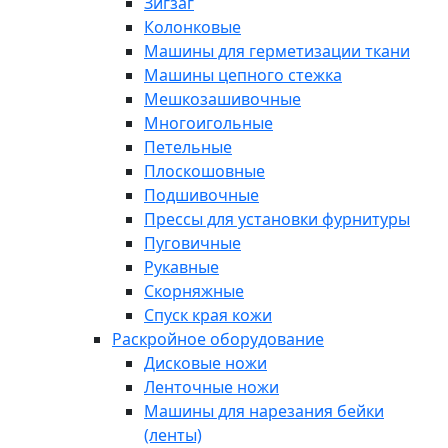
Зигзаг
Колонковые
Машины для герметизации ткани
Машины цепного стежка
Мешкозашивочные
Многоигольные
Петельные
Плоскошовные
Подшивочные
Прессы для установки фурнитуры
Пуговичные
Рукавные
Скорняжные
Спуск края кожи
Раскройное оборудование
Дисковые ножи
Ленточные ножи
Машины для нарезания бейки
(ленты)