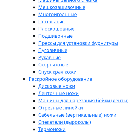
Машины цепного стежка
Мешкозашивочные
Многоигольные
Петельные
Плоскошовные
Подшивочные
Прессы для установки фурнитуры
Пуговичные
Рукавные
Скорняжные
Спуск края кожи
Раскройное оборудование
Дисковые ножи
Ленточные ножи
Машины для нарезания бейки (ленты)
Отрезные линейки
Сабельные (вертикальные) ножи
Спекатели (дыроколы)
Термоножи