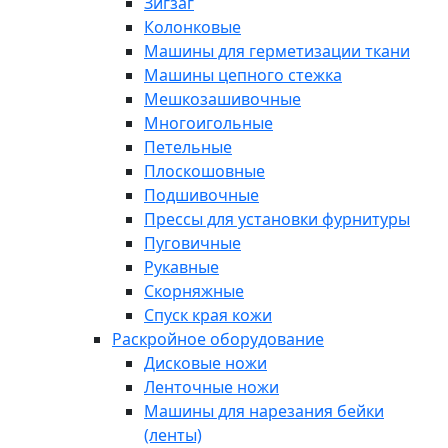
Зигзаг
Колонковые
Машины для герметизации ткани
Машины цепного стежка
Мешкозашивочные
Многоигольные
Петельные
Плоскошовные
Подшивочные
Прессы для установки фурнитуры
Пуговичные
Рукавные
Скорняжные
Спуск края кожи
Раскройное оборудование
Дисковые ножи
Ленточные ножи
Машины для нарезания бейки
(ленты)