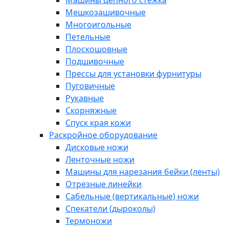
Машины цепного стежка
Мешкозашивочные
Многоигольные
Петельные
Плоскошовные
Подшивочные
Прессы для установки фурнитуры
Пуговичные
Рукавные
Скорняжные
Спуск края кожи
Раскройное оборудование
Дисковые ножи
Ленточные ножи
Машины для нарезания бейки (ленты)
Отрезные линейки
Сабельные (вертикальные) ножи
Спекатели (дыроколы)
Термоножи