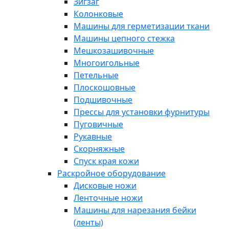
Зигзаг
Колонковые
Машины для герметизации ткани
Машины цепного стежка
Мешкозашивочные
Многоигольные
Петельные
Плоскошовные
Подшивочные
Прессы для установки фурнитуры
Пуговичные
Рукавные
Скорняжные
Спуск края кожи
Раскройное оборудование
Дисковые ножи
Ленточные ножи
Машины для нарезания бейки
(ленты)