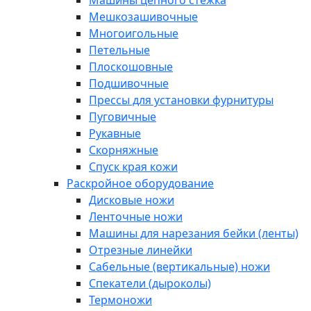
Машины цепного стежка
Мешкозашивочные
Многоигольные
Петельные
Плоскошовные
Подшивочные
Прессы для установки фурнитуры
Пуговичные
Рукавные
Скорняжные
Спуск края кожи
Раскройное оборудование
Дисковые ножи
Ленточные ножи
Машины для нарезания бейки (ленты)
Отрезные линейки
Сабельные (вертикальные) ножи
Спекатели (дыроколы)
Термоножи