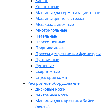
Зигзаг
Колонковые
Машины для герметизации ткани
Машины цепного стежка
Мешкозашивочные
Многоигольные
Петельные
Плоскошовные
Подшивочные
Прессы для установки фурнитуры
Пуговичные
Рукавные
Скорняжные
Спуск края кожи
Раскройное оборудование
Дисковые ножи
Ленточные ножи
Машины для нарезания бейки
(ленты)