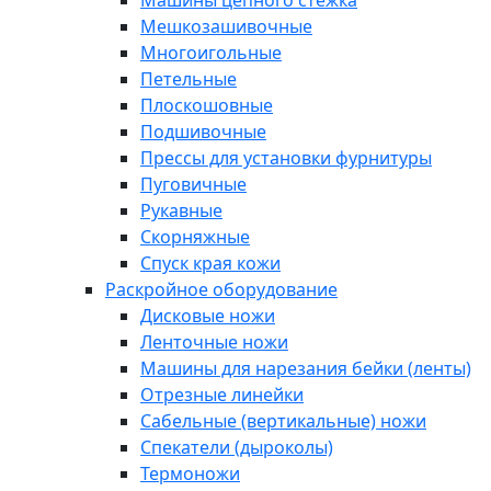
Машины цепного стежка
Мешкозашивочные
Многоигольные
Петельные
Плоскошовные
Подшивочные
Прессы для установки фурнитуры
Пуговичные
Рукавные
Скорняжные
Спуск края кожи
Раскройное оборудование
Дисковые ножи
Ленточные ножи
Машины для нарезания бейки (ленты)
Отрезные линейки
Сабельные (вертикальные) ножи
Спекатели (дыроколы)
Термоножи